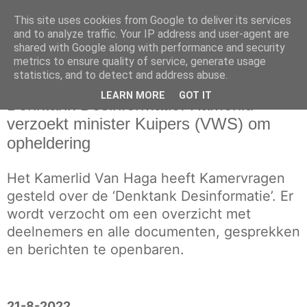
This site uses cookies from Google to deliver its services
and to analyze traffic. Your IP address and user-agent are
shared with Google along with performance and security
metrics to ensure quality of service, generate usage
statistics, and to detect and address abuse.
zondag 21 augustus 2022
LEARN MORE
GOT IT
Denktank Desinformatie: Kamerlid
verzoekt minister Kuipers (VWS) om
opheldering
Het Kamerlid Van Haga heeft Kamervragen
gesteld over de ‘Denktank Desinformatie’. Er
wordt verzocht om een overzicht met
deelnemers en alle documenten, gesprekken
en berichten te openbaren.
21-8-2022