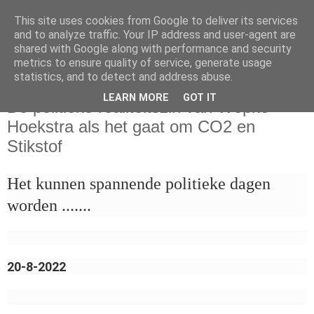
This site uses cookies from Google to deliver its services
and to analyze traffic. Your IP address and user-agent are
shared with Google along with performance and security
metrics to ensure quality of service, generate usage
statistics, and to detect and address abuse.
zaterdag 20 augustus 2022
LEARN MORE
GOT IT
De politieke realiteitszin van Wopke
Hoekstra als het gaat om CO2 en
Stikstof
Het kunnen spannende politieke dagen
worden .......
20-8-2022