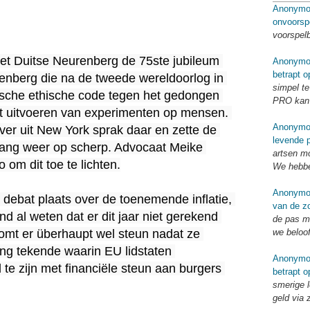
Anonymo
onvoorsp
voorspel
et Duitse Neurenberg de 75ste jubileum 
Anonymo
betrapt o
nberg die na de tweede wereldoorlog in 
simpel te
ische ethische code tegen het gedongen 
PRO kan 
t uitvoeren van experimenten op mensen. 
Anonymo
ver uit New York sprak daar en zette de 
levende p
ang weer op scherp. Advocaat Meike 
artsen mo
 om dit toe te lichten.

We hebbe
Anonymo
 debat plaats over de toenemende inflatie, 
van de zo
d al weten dat er dit jaar niet gerekend 
de pas me
we beloo
mt er überhaupt wel steun nadat ze 
ing tekende waarin EU lidstaten 
Anonymo
 zijn met financiële steun aan burgers 
betrapt o
smerige l
geld via 