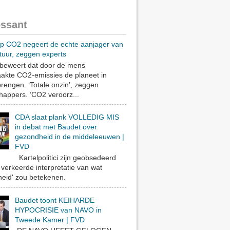
essant
op CO2 negeert de echte aanjager van
tuur, zeggen experts
eweert dat door de mens
akte CO2-emissies de planeet in
rengen. ‘Totale onzin’, zeggen
appers. ‘CO2 veroorz...
CDA slaat plank VOLLEDIG MIS
in debat met Baudet over
gezondheid in de middeleeuwen |
FVD
Kartelpolitici zijn geobsedeerd
verkeerde interpretatie van wat
eid' zou betekenen.
Baudet toont KEIHARDE
HYPOCRISIE van NAVO in
Tweede Kamer | FVD