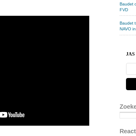
Baudet 
FVD
Baudet 
NAVO in
JAS 
Zoek
React