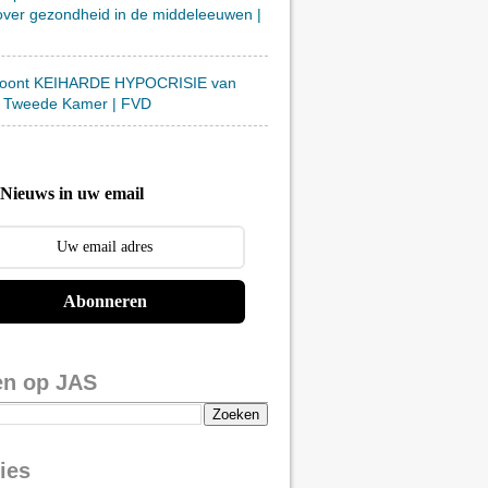
over gezondheid in de middeleeuwen |
toont KEIHARDE HYPOCRISIE van
 Tweede Kamer | FVD
Nieuws in uw email
Abonneren
en op JAS
ies