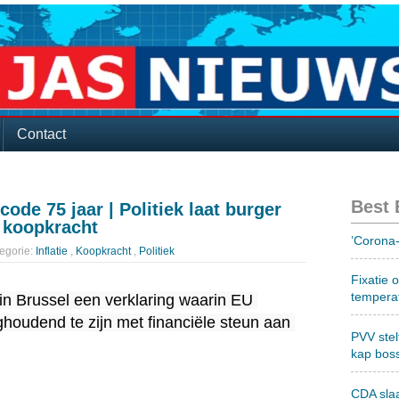
Contact
Best
ode 75 jaar | Politiek laat burger
e koopkracht
’Corona-
egorie:
Inflatie
,
Koopkracht
,
Politiek
Fixatie 
tempera
in Brussel een verklaring waarin EU 
oudend te zijn met financiële steun aan 
PVV stel
kap bos
CDA sla