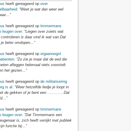
us
heeft gereageerd op
over
elbaarheid
:
“Weet je wat dan weer wel
baar…”
us
heeft gereageerd op
timmermans
p leugen over
:
“Liegen over zoiets wat
 controleren is daar vind ik wat van.Dat
je beter omdopen…”
us
heeft gereageerd op
orgaanoogst
atienten
:
“Zo zie je maar dat de eed die
eten afleggen helemaal niets voorstelt.
n het gezien…”
us
heeft gereageerd op
de militarisering
rg is al
:
“Weer hetzelfde liedje je loopt in
t de gekken of je bent een ..............Dat
fd…”
us
heeft gereageerd op
timmermans
p leugen over
:
“Dat Timmermans een
eugenaar is, zich heeft verrijkt met publiek
zijn functie bij…”