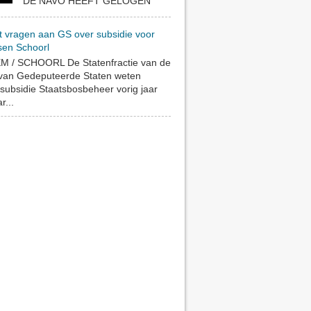
DE NAVO HEEFT GELOGEN
t vragen aan GS over subsidie voor
sen Schoorl
 / SCHOORL De Statenfractie van de
 van Gedeputeerde Staten weten
subsidie Staatsbosbeheer vorig jaar
r...