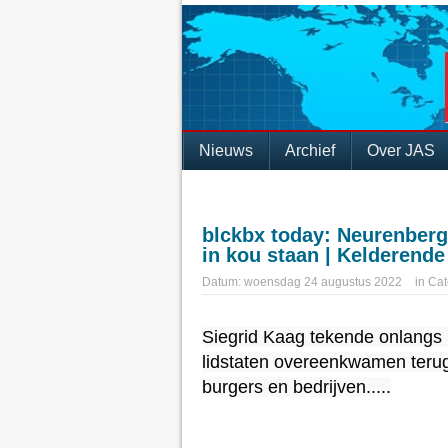
Nieuws
Archief
Over JAS
blckbx today: Neurenbergc
in kou staan | Kelderend
Datum:
woensdag 24 augustus 2022
in
Cat
Siegrid Kaag 
tekende 
onlangs 
lidstaten overeenkwamen terugh
burgers en bedrijven.....