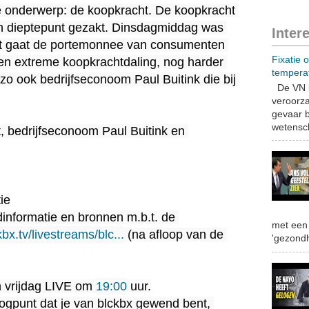
de onderwerp: de koopkracht. De koopkracht 
ch dieptepunt gezakt. Dinsdagmiddag was 
Inter
t gaat de portemonnee van consumenten 
Fixatie 
en extreme koopkrachtdaling, nog harder 
tempera
 ook bedrijfseconoom Paul Buitink die bij 
De VN b
veroorza
gevaar b
wetensch
 bedrijfseconoom Paul Buitink en 
e

dinformatie en bronnen m.b.t. de 
met een 
bx.tv/livestreams/blc...
 (na afloop van de 
'gezondh
vrijdag LIVE om 
19:00
 uur.

oogpunt dat je van blckbx gewend bent, 