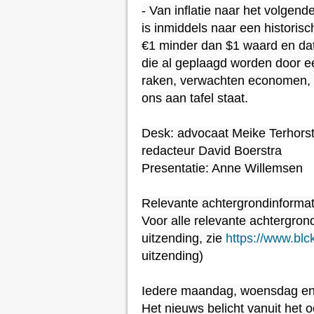
- Van inflatie naar het volgen
is inmiddels naar een historis
€1 minder dan $1 waard en da
die al geplaagd worden door e
raken, verwachten economen, zo
ons aan tafel staat.

Desk: advocaat Meike Terhorst,
redacteur David Boerstra

Presentatie: Anne Willemsen

Relevante achtergrondinformati
Voor alle relevante achtergron
uitzending, zie 
https://www.blck
uitzending)

Iedere maandag, woensdag en 
Het nieuws belicht vanuit het 