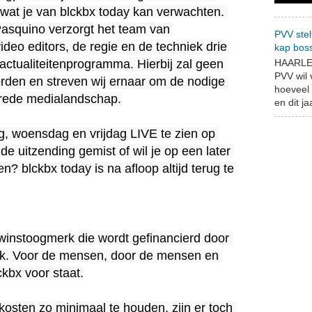
 wat je van blckbx today kan verwachten. 
asquino verzorgt het team van 
PVV stel
deo editors, de regie en de techniek drie 
kap bos
HAARLEM
 actualiteitenprogramma. Hierbij zal geen 
PVV wil
den en streven wij ernaar om de nodige 
hoeveel 
brede medialandschap.

en dit jaa
, woensdag en vrijdag LIVE te zien op 
 de uitzending gemist of wil je op een later 
? blckbx today is na afloop altijd terug te 
 winstoogmerk die wordt gefinancierd door 
ek. Voor de mensen, door de mensen en 
kbx voor staat.

sten zo minimaal te houden, zijn er toch 