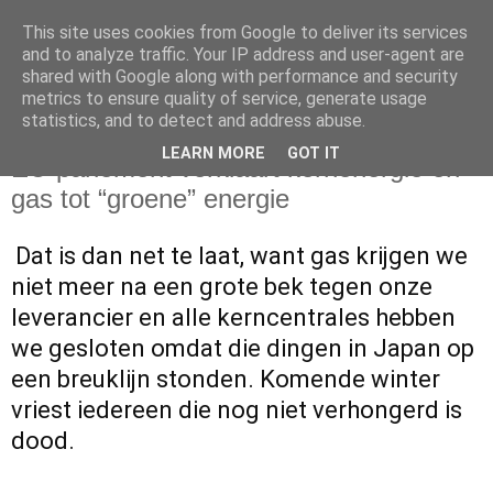
This site uses cookies from Google to deliver its services
and to analyze traffic. Your IP address and user-agent are
shared with Google along with performance and security
metrics to ensure quality of service, generate usage
statistics, and to detect and address abuse.
zondag 10 juli 2022
LEARN MORE
GOT IT
EU-parlement verklaart kernenergie en
gas tot “groene” energie
Dat is dan net te laat, want gas krijgen we
niet meer na een grote bek tegen onze
leverancier en alle kerncentrales hebben
we gesloten omdat die dingen in Japan op
een breuklijn stonden. Komende winter
vriest iedereen die nog niet verhongerd is
dood.