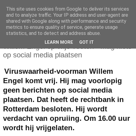
This site uses cookies from Google to deliver its services
and to analyze traffic. Your IP address and user-agent are
shared with Google along with performance and security
metrics to ensure quality of service, generate usage
statistics, and to detect and address abuse.
woensdag 30 maart 2022
LEARN MORE
GOT IT
Willem Engel op vrije voeten - mag niets
op social media plaatsen
Viruswaarheid-voorman Willem
Engel komt vrij. Hij mag voorlopig
geen berichten op social media
plaatsen. Dat heeft de rechtbank in
Rotterdam besloten. Hij wordt
verdacht van opruiing. Om 16.00 uur
wordt hij vrijgelaten.