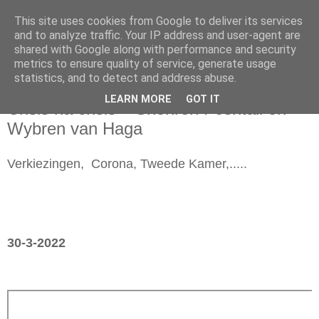
This site uses cookies from Google to deliver its services
and to analyze traffic. Your IP address and user-agent are
shared with Google along with performance and security
metrics to ensure quality of service, generate usage
statistics, and to detect and address abuse.
woensdag 30 maart 2022
LEARN MORE
GOT IT
Crisis na crisis – Shohreh Feshtali en
Wybren van Haga
Verkiezingen, Corona, Tweede Kamer,.....
30-3-2022