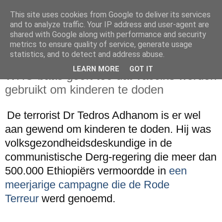
This site uses cookies from Google to deliver its services
and to analyze traffic. Your IP address and user-agent are
shared with Google along with performance and security
metrics to ensure quality of service, generate usage
statistics, and to detect and address abuse.
dinsdag 28 december 2021
LEARN MORE
GOT IT
WHO baas geeft toe dat vaccins worden
gebruikt om kinderen te doden
De terrorist Dr Tedros Adhanom is er wel
aan gewend om kinderen te doden. Hij was
volksgezondheidsdeskundige in de
communistische Derg-regering die meer dan
500.000 Ethiopiërs vermoordde in
een
meerjarige campagne die de Rode
Terreur
werd genoemd.