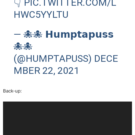
👇
PIC.TWITTER.COM/L
HWC5YYLTU
— 🐙🐙 𝗛𝘂𝗺𝗽𝘁𝗮𝗽𝘂𝘀𝘀
🐙🐙
(@HUMPTAPUSS)
DECE
MBER 22, 2021
Back-up:
Videospeler