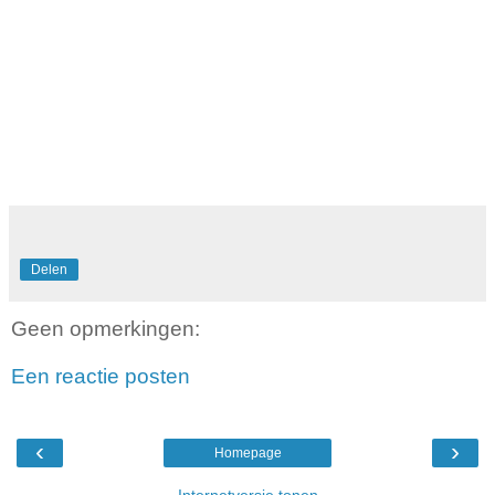
Delen
Geen opmerkingen:
Een reactie posten
‹
›
Homepage
Internetversie tonen