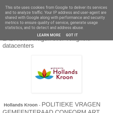
This site uses cookies from Google to deliver its services
and to analyze traffic. Your IP address and user-agent are
shared with Google along with performance and security
metrics to ensure quality of service, generate usage
statistics, and to detect and address abuse.
woensdag 19 mei 2021
LEARN MORE
GOT IT
LADA stelt vragen over veiligheid
datacenters
POLITIEKE VRAGEN
Hollands Kroon
-
GEMEENTERAAD CONFORM ART.