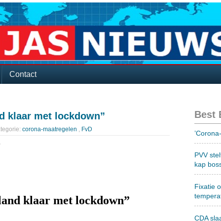
Contact
Best
d klaar met lockdown”
tegorie:
corona-maatregelen
,
FvD
’Corona-
D
PVV stel
kap bos
Fixatie 
tempera
and klaar met lockdown”
CDA sla