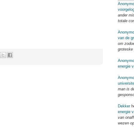
Anonymo
voorgelo
ander mi
totale co
Anonymo
van de g
om zodoe
groteske 
Anonymo
energie v
Anonymo
universit
man is d
gespons
Dekker
he
energie v
van onaf
wezen op