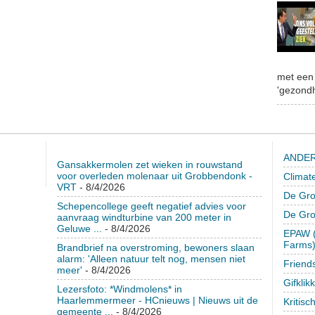
met een 
'gezondh
ANDER
Gansakkermolen zet wieken in rouwstand
voor overleden molenaar uit Grobbendonk -
Climat
VRT
- 8/4/2026
De Gro
Schepencollege geeft negatief advies voor
De Gr
aanvraag windturbine van 200 meter in
Geluwe ...
- 8/4/2026
EPAW (
Farms
Brandbrief na overstroming, bewoners slaan
alarm: 'Alleen natuur telt nog, mensen niet
Friend
meer'
- 8/4/2026
Gifklik
Lezersfoto: *Windmolens* in
Haarlemmermeer - HCnieuws | Nieuws uit de
Kritisc
gemeente ...
- 8/4/2026