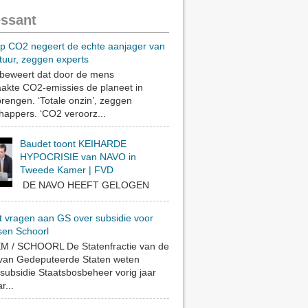
essant
op CO2 negeert de echte aanjager van
tuur, zeggen experts
eweert dat door de mens
akte CO2-emissies de planeet in
rengen. ‘Totale onzin’, zeggen
appers. ‘CO2 veroorz...
Baudet toont KEIHARDE
HYPOCRISIE van NAVO in
Tweede Kamer | FVD
DE NAVO HEEFT GELOGEN
t vragen aan GS over subsidie voor
sen Schoorl
 / SCHOORL De Statenfractie van de
 van Gedeputeerde Staten weten
subsidie Staatsbosbeheer vorig jaar
r...