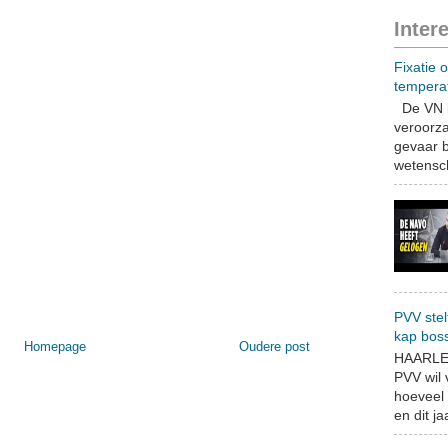
Inter
Fixatie 
tempera
De VN b
veroorza
gevaar b
wetensch
PVV stel
kap bos
Homepage
Oudere post
HAARLEM
PVV wil
hoeveel 
en dit jaa