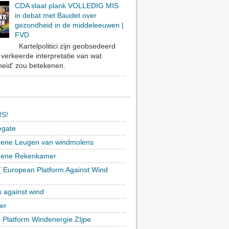
CDA slaat plank VOLLEDIG MIS
in debat met Baudet over
gezondheid in de middeleeuwen |
FVD
Kartelpolitici zijn geobsedeerd
verkeerde interpretatie van wat
eid' zou betekenen.
S!
egate
ene Leugen van windmolens
oene Rekenkamer
 European Platform Against Wind
)
s against wind
ker
h Platform Windenergie ZIjpe