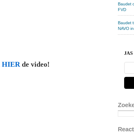
Baudet 
FVD
Baudet 
NAVO in
JAS 
k
HIER
de video!
Zoek
React