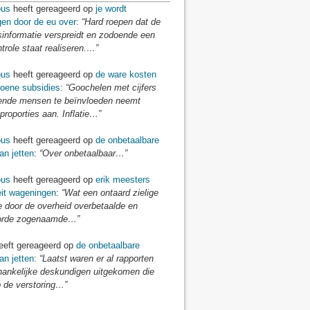
us
heeft gereageerd op
je wordt
gen door de eu over
:
“Hard roepen dat de
sinformatie verspreidt en zodoende een
ntrole staat realiseren.…”
us
heeft gereageerd op
de ware kosten
roene subsidies
:
“Goochelen met cijfers
nde mensen te beïnvloeden neemt
proporties aan. Inflatie…”
us
heeft gereageerd op
de onbetaalbare
an jetten
:
“Over onbetaalbaar…”
us
heeft gereageerd op
erik meesters
eit wageningen
:
“Wat een ontaard zielige
e door de overheid overbetaalde en
orde zogenaamde…”
eft gereageerd op
de onbetaalbare
an jetten
:
“Laatst waren er al rapporten
hankelijke deskundigen uitgekomen die
 de verstoring…”