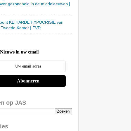
over gezondheid in de middeleeuwen |
toont KEIHARDE HYPOCRISIE van
 Tweede Kamer | FVD
Nieuws in uw email
Abonneren
en op JAS
ies