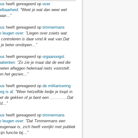
us
heeft gereageerd op
over
elbaarheid
:
“Weet je wat dan weer wel
baar…”
us
heeft gereageerd op
timmermans
p leugen over
:
“Liegen over zoiets wat
 controleren is daar vind ik wat van.Dat
je beter omdopen…”
us
heeft gereageerd op
orgaanoogst
atienten
:
“Zo zie je maar dat de eed die
eten afleggen helemaal niets voorstelt.
n het gezien…”
us
heeft gereageerd op
de militarisering
rg is al
:
“Weer hetzelfde liedje je loopt in
t de gekken of je bent een ..............Dat
fd…”
us
heeft gereageerd op
timmermans
p leugen over
:
“Dat Timmermans een
eugenaar is, zich heeft verrijkt met publiek
zijn functie bij…”