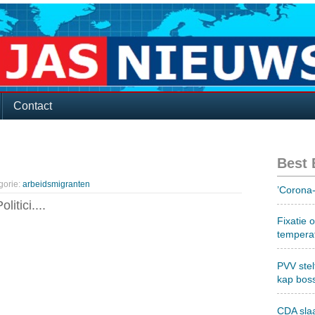
Contact
Best
gorie:
arbeidsmigranten
’Corona-
itici....
Fixatie 
tempera
PVV stel
kap bos
CDA sla