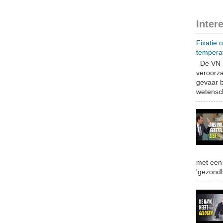
Inter
Fixatie 
tempera
De VN b
veroorza
gevaar b
wetensch
met een 
'gezondh