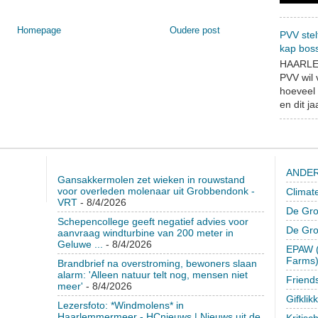
Homepage
Oudere post
PVV stel
kap bos
HAARLEM
PVV wil
hoeveel 
en dit jaa
ANDER
Gansakkermolen zet wieken in rouwstand
voor overleden molenaar uit Grobbendonk -
Climat
VRT
- 8/4/2026
De Gro
Schepencollege geeft negatief advies voor
De Gr
aanvraag windturbine van 200 meter in
Geluwe ...
- 8/4/2026
EPAW (
Farms
Brandbrief na overstroming, bewoners slaan
alarm: 'Alleen natuur telt nog, mensen niet
Friend
meer'
- 8/4/2026
Gifklik
Lezersfoto: *Windmolens* in
Haarlemmermeer - HCnieuws | Nieuws uit de
Kritisc