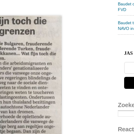
Baudet 
FVD
Baudet 
NAVO in
JAS 
Zoek
React