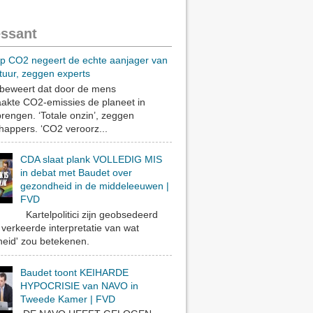
essant
op CO2 negeert de echte aanjager van
tuur, zeggen experts
eweert dat door de mens
akte CO2-emissies de planeet in
rengen. ‘Totale onzin’, zeggen
appers. ‘CO2 veroorz...
CDA slaat plank VOLLEDIG MIS
in debat met Baudet over
gezondheid in de middeleeuwen |
FVD
Kartelpolitici zijn geobsedeerd
verkeerde interpretatie van wat
eid' zou betekenen.
Baudet toont KEIHARDE
HYPOCRISIE van NAVO in
Tweede Kamer | FVD