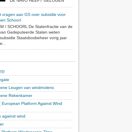
DE NAVO HEEFT GELOGEN
t vragen aan GS over subsidie voor
sen Schoorl
 / SCHOORL De Statenfractie van de
 van Gedeputeerde Staten weten
subsidie Staatsbosbeheer vorig jaar
r...
S!
egate
ene Leugen van windmolens
oene Rekenkamer
 European Platform Against Wind
)
s against wind
ker
h Platform Windenergie ZIjpe