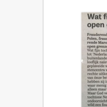
door
E.J. Bron