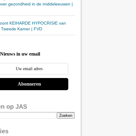
over gezondheid in de middeleeuwen |
toont KEIHARDE HYPOCRISIE van
 Tweede Kamer | FVD
Nieuws in uw email
Abonneren
en op JAS
ies