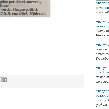
Anonymo
onvoorsp
voorspel
Anonymo
betrapt o
simpel te
PRO kan 
Anonymo
levende p
artsen mo
We hebbe
Anonymo
van de zo
de pas me
we beloo
Anonymo
betrapt o
smerige l
geld via 