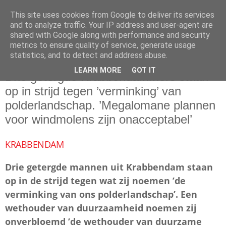
This site uses cookies from Google to deliver its services
and to analyze traffic. Your IP address and user-agent are
shared with Google along with performance and security
metrics to ensure quality of service, generate usage
statistics, and to detect and address abuse.
dinsdag 8 december 2020
LEARN MORE
GOT IT
Drie getergde Krabbendammers staan
op in strijd tegen ’verminking’ van
polderlandschap. ’Megalomane plannen
voor windmolens zijn onacceptabel’
KRABBENDAM
Drie getergde mannen uit Krabbendam staan
op in de strijd tegen wat zij noemen ’de
verminking van ons polderlandschap’. Een
wethouder van duurzaamheid noemen zij
onverbloemd ’de wethouder van duurzame