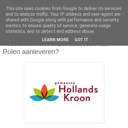
This site uses cookies from Google to deliver its services
and to analyze traffic. Your IP address and user-agent are
shared with Google along with performance and security
metrics to ensure quality of service, generate usage
statistics, and to detect and address abuse.
vrijdag 20 november 2020
LEARN MORE
GOT IT
Problemen met uitzendbureaus die
Polen aanleveren?