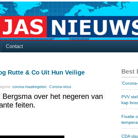
Contact
Best
g Rutte & Co Uit Hun Veilige
’Corona-
egorie:
corona-maatregelen
,
Corona-virus
et Bergsma over het negeren van 
PVV stel
kap bos
ante feiten.
Fixatie 
tempera
CDA sla