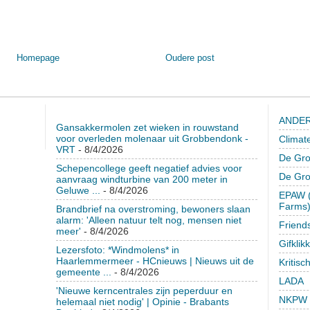
Homepage
Oudere post
ANDER
Gansakkermolen zet wieken in rouwstand
voor overleden molenaar uit Grobbendonk -
Climat
VRT
- 8/4/2026
De Gro
Schepencollege geeft negatief advies voor
De Gr
aanvraag windturbine van 200 meter in
Geluwe ...
- 8/4/2026
EPAW (
Farms
Brandbrief na overstroming, bewoners slaan
alarm: 'Alleen natuur telt nog, mensen niet
Friend
meer'
- 8/4/2026
Gifklik
Lezersfoto: *Windmolens* in
Haarlemmermeer - HCnieuws | Nieuws uit de
Kritisc
gemeente ...
- 8/4/2026
LADA
'Nieuwe kerncentrales zijn peperduur en
NKPW
helemaal niet nodig' | Opinie - Brabants