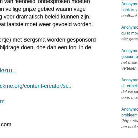
m van 'eenheid' onbesproken moeten 
Anonymo
un veilige grijze gebied waarin vage 
bank is 
onafhank
g voor dramatisch beleid kunnen zijn. 
Dat laatste moet weer gevoeld worden. 
Anonymo
quiet mo
niet geh
iertje) met Bergsma worden gesponsord 
bijdrage doen, doe dan een fooi in de 
Anonymo
gebeurt a
het maar 
vertellen
5k91u...
Anonymo
ackme.org/content-creator/si...
dit erfbel
dat wij n
eens moo
om
Anonymo
probleem
“https://
e.com
are-cook