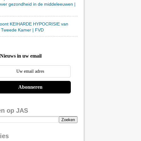
over gezondheid in de middeleeuwen |
toont KEIHARDE HYPOCRISIE van
 Tweede Kamer | FVD
Nieuws in uw email
Abonneren
en op JAS
ies