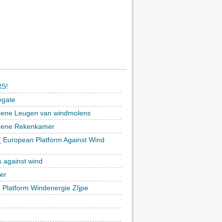
S!
egate
ene Leugen van windmolens
oene Rekenkamer
 European Platform Against Wind
)
s against wind
ker
h Platform Windenergie ZIjpe