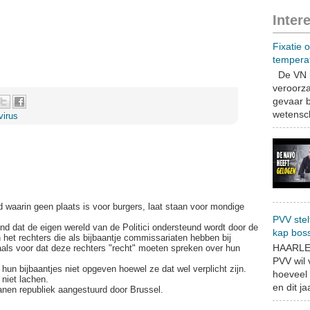
Inter
Fixatie 
tempera
De VN b
veroorza
gevaar b
wetensch
virus
d waarin geen plaats is voor burgers, laat staan voor mondige
PVV stel
kend dat de eigen wereld van de Politici ondersteund wordt door de
kap bos
n het rechters die als bijbaantje commissariaten hebben bij
HAARLEM
als voor dat deze rechters "recht" moeten spreken over hun
PVV wil
hun bijbaantjes niet opgeven hoewel ze dat wel verplicht zijn.
hoeveel 
 niet lachen.
en dit jaa
nen republiek aangestuurd door Brussel.