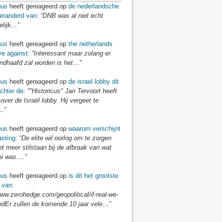
us
heeft gereageerd op
de nederlandsche
veranderd van
:
“DNB was al niet echt
elijk…”
us
heeft gereageerd op
the netherlands
ve against
:
“Interessant maar zolang er
andhaafd zal worden is het…”
us
heeft gereageerd op
de israel lobby dit
chter de
:
“"Historicus" Jan Tervoort heeft
over de Israël lobby. Hij vergeet te
…”
us
heeft gereageerd op
waarom verschijnt
asting
:
“De elite wil oorlog om te zorgen
iet meer stilstaan bij de afbraak van wat
i was.…”
us
heeft gereageerd op
is dit het grootste
 van
:
www.zerohedge.com/geopolitical/if-real-we-
edEr zullen de komende 10 jaar vele…”