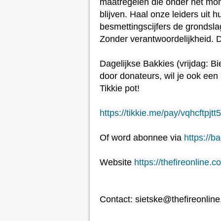
maatregelen die onder het mo
blijven. Haal onze leiders uit h
besmettingscijfers de grondsla
Zonder verantwoordelijkheid. 
Dagelijkse Bakkies (vrijdag: B
door donateurs, wil je ook een 
Tikkie pot!

https://tikkie.me/pay/vqhcftpjtt
Of word abonnee via 
https://b
Website 
https://thefireonline.c
Contact: sietske@thefireonlin