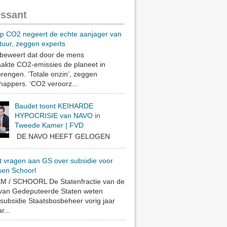
essant
op CO2 negeert de echte aanjager van
tuur, zeggen experts
eweert dat door de mens
akte CO2-emissies de planeet in
rengen. ‘Totale onzin’, zeggen
appers. ‘CO2 veroorz...
Baudet toont KEIHARDE
HYPOCRISIE van NAVO in
Tweede Kamer | FVD
DE NAVO HEEFT GELOGEN
t vragen aan GS over subsidie voor
sen Schoorl
 / SCHOORL De Statenfractie van de
 van Gedeputeerde Staten weten
subsidie Staatsbosbeheer vorig jaar
r...