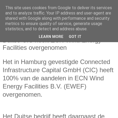
This site uses cookies from Google to deliver its services
and to analyze traffic. Your IP address and user-agent are
shared with Google along with performance and security
metrics to ensure quality of service, generate usage
statistics, and to detect and address abuse.
maandag 9 november 2020
LEARN MORE
GOT IT
Duitse CIC heeft ECN Wind Energy
Facilities overgenomen
Het in Hamburg gevestigde Connected
Infrastructure Capital GmbH (CIC) heeft
100% van de aandelen in ECN Wind
Energy Facilities B.V. (EWEF)
overgenomen.
Het Duitse bedrijf heeft daarnaast de