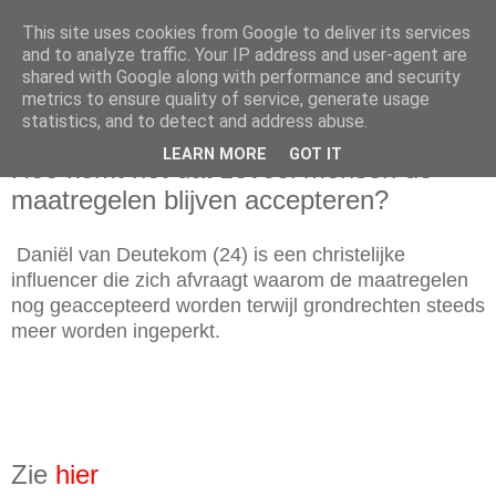
This site uses cookies from Google to deliver its services
and to analyze traffic. Your IP address and user-agent are
shared with Google along with performance and security
metrics to ensure quality of service, generate usage
statistics, and to detect and address abuse.
vrijdag 16 oktober 2020
LEARN MORE
GOT IT
Hoe komt het dat zoveel mensen de
maatregelen blijven accepteren?
Daniël van Deutekom (24) is een christelijke
influencer die zich afvraagt waarom de maatregelen
nog geaccepteerd worden terwijl grondrechten steeds
meer worden ingeperkt.
Zie
hier