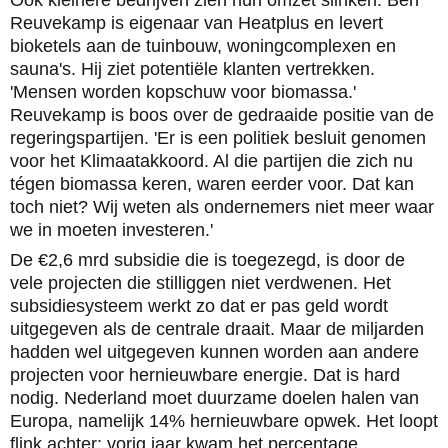
Reuvekamp is eigenaar van Heatplus en levert
bioketels aan de tuinbouw, woningcomplexen en
sauna's. Hij ziet potentiële klanten vertrekken.
'Mensen worden kopschuw voor biomassa.'
Reuvekamp is boos over de gedraaide positie van de
regeringspartijen. 'Er is een politiek besluit genomen
voor het Klimaatakkoord. Al die partijen die zich nu
tégen biomassa keren, waren eerder voor. Dat kan
toch niet? Wij weten als ondernemers niet meer waar
we in moeten investeren.'
De €2,6 mrd subsidie die is toegezegd, is door de
vele projecten die stilliggen niet verdwenen. Het
subsidiesysteem werkt zo dat er pas geld wordt
uitgegeven als de centrale draait. Maar de miljarden
hadden wel uitgegeven kunnen worden aan andere
projecten voor hernieuwbare energie. Dat is hard
nodig. Nederland moet duurzame doelen halen van
Europa, namelijk 14% hernieuwbare opwek. Het loopt
flink achter: vorig jaar kwam het percentage