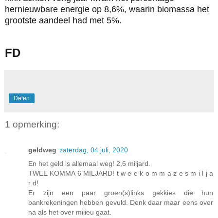
hernieuwbare energie op 8,6%, waarin biomassa het
grootste aandeel had met 5%.
FD
Delen
1 opmerking:
geldweg
zaterdag, 04 juli, 2020
En het geld is allemaal weg! 2,6 miljard.
TWEE KOMMA 6 MILJARD! t w e e k o m m a z e s m i l j a
r d!
Er zijn een paar groen(s)links gekkies die hun
bankrekeningen hebben gevuld. Denk daar maar eens over
na als het over milieu gaat.