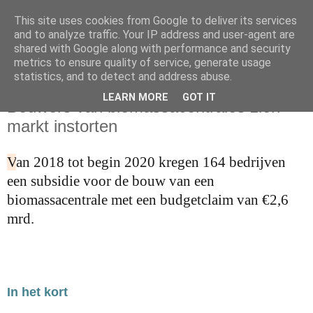
This site uses cookies from Google to deliver its services
and to analyze traffic. Your IP address and user-agent are
shared with Google along with performance and security
metrics to ensure quality of service, generate usage
statistics, and to detect and address abuse.
vrijdag 3 juli 2020
LEARN MORE
GOT IT
Bouwers van biomassacentrales zien
markt instorten
V
an 2018 tot begin
2020 kregen 164 bedrijven
een subsidie voor de bouw van een
biomassac
entrale met een budgetclaim van €2,6
mrd.
In het kort
__________________________________________