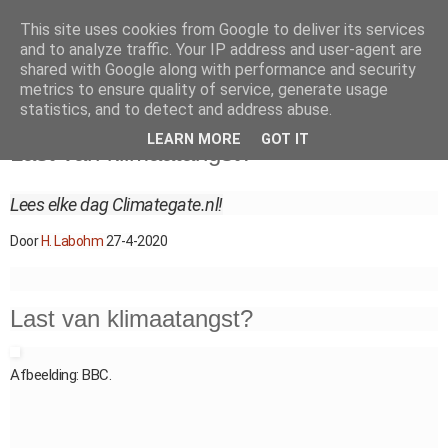
This site uses cookies from Google to deliver its services
and to analyze traffic. Your IP address and user-agent are
shared with Google along with performance and security
metrics to ensure quality of service, generate usage
statistics, and to detect and address abuse.
maandag 27 april 2020
LEARN MORE
GOT IT
Last van klimaatangst?
Lees elke dag Climategate.nl!
Door
H. Labohm
27-4-2020
Last van klimaatangst?
Afbeelding: BBC.