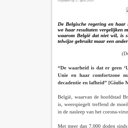
Geplaatst op
27 april 2020
door
E.J. Bron
De Belgische regering en haar il
we haar resultaten vergelijken m
waarom België dat niet wil, is s
telwijze gebruikt maar een andere
(D
“De waarheid is dat er geen ‘U
Unie en haar comfortzone nu
decadentie en lafheid” [Giulio 
België, waarvan de hoofdstad B
is, weerspiegelt treffend de moei
in de nasleep van het corona-vir
Met meer dan 7.000 doden sinds 