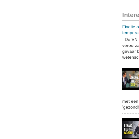
Inter
Fixatie 
tempera
De VN b
veroorza
gevaar b
wetensch
met een 
'gezondh