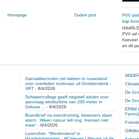
PVV stel
Homepage
Oudere post
kap bos
HAARLEM
PVV wil
hoeveel 
en dit jaa
ANDER
Gansakkermolen zet wieken in rouwstand
voor overleden molenaar uit Grobbendonk -
Climat
VRT
- 8/4/2026
De Gro
Schepencollege geeft negatief advies voor
De Gr
aanvraag windturbine van 200 meter in
Geluwe ...
- 8/4/2026
EPAW (
Farms
Brandbrief na overstroming, bewoners slaan
alarm: 'Alleen natuur telt nog, mensen niet
Friend
meer'
- 8/4/2026
Gifklik
Lezersfoto: *Windmolens* in
Haarlemmermeer - HCnieuws | Nieuws uit de
Kritisc