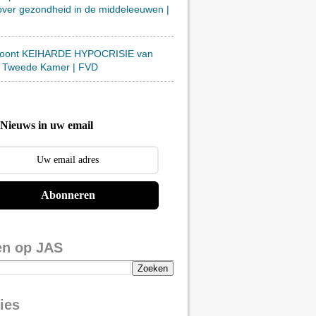
over gezondheid in de middeleeuwen |
toont KEIHARDE HYPOCRISIE van
 Tweede Kamer | FVD
Nieuws in uw email
Abonneren
en op JAS
ies