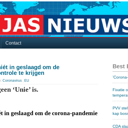
Contact
Best
niét in geslaagd om de
trole te krijgen
’Corona-
e:
Coronavirus
,
EU
een ‘Unie’ is.
Fixatie 
tempera
PVV stel
iét in geslaagd om de corona-pandemie
kap bos
CDA sla