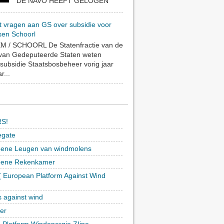
DE NAVO HEEFT GELOGEN
t vragen aan GS over subsidie voor
sen Schoorl
 / SCHOORL De Statenfractie van de
 van Gedeputeerde Staten weten
subsidie Staatsbosbeheer vorig jaar
r...
S!
egate
ene Leugen van windmolens
oene Rekenkamer
 European Platform Against Wind
)
s against wind
ker
h Platform Windenergie ZIjpe