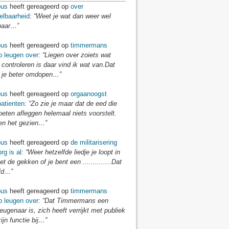
us
heeft gereageerd op
over
elbaarheid
:
“Weet je wat dan weer wel
baar…”
us
heeft gereageerd op
timmermans
p leugen over
:
“Liegen over zoiets wat
 controleren is daar vind ik wat van.Dat
je beter omdopen…”
us
heeft gereageerd op
orgaanoogst
atienten
:
“Zo zie je maar dat de eed die
eten afleggen helemaal niets voorstelt.
n het gezien…”
us
heeft gereageerd op
de militarisering
rg is al
:
“Weer hetzelfde liedje je loopt in
t de gekken of je bent een ..............Dat
fd…”
us
heeft gereageerd op
timmermans
p leugen over
:
“Dat Timmermans een
eugenaar is, zich heeft verrijkt met publiek
zijn functie bij…”