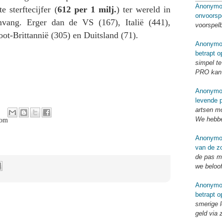
Anonymo
 sterftecijfer (
612 per 1 milj.
) ter wereld in
onvoorsp
vang. Erger dan de VS (167), Italië (441),
voorspel
oot-Brittannië (305) en Duitsland (71).
Anonymo
betrapt o
simpel te
PRO kan 
Anonymo
levende p
artsen mo
We hebbe
com
Anonymo
van de zo
de pas me
we beloo
Anonymo
betrapt o
smerige l
geld via 