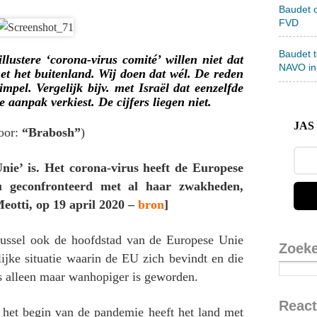
Baudet 
FVD
Baudet 
lustere ‘corona-virus comité’ willen niet dat
NAVO in
et het buitenland. Wij doen dat wél. De reden
impel. Vergelijk bijv. met Israël dat eenzelfde
 aanpak verkiest. De cijfers liegen niet.
JAS 
oor:
“Brabosh”
)
nie’ is. Het corona-virus heeft de Europese
 geconfronteerd met al haar zwakheden,
Meotti, op 19 april 2020 –
bron
]
russel ook de hoofdstad van de Europese Unie
Zoek
lijke situatie waarin de EU zich bevindt en die
us alleen maar wanhopiger is geworden.
React
het begin van de pandemie heeft het land met