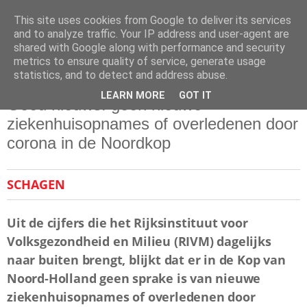
This site uses cookies from Google to deliver its services
and to analyze traffic. Your IP address and user-agent are
shared with Google along with performance and security
metrics to ensure quality of service, generate usage
statistics, and to detect and address abuse.
dinsdag 28 april 2020
LEARN MORE
GOT IT
Goed nieuws: geen nieuwe
ziekenhuisopnames of overledenen door
corona in de Noordkop
SCHAGEN
Uit de cijfers die het Rijksinstituut voor
Volksgezondheid en Milieu (RIVM) dagelijks
naar buiten brengt, blijkt dat er in de Kop van
Noord-Holland geen sprake is van nieuwe
ziekenhuisopnames of overledenen door