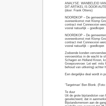
ANALYSE: WANBELEID VA
DIT ARTIKEL IS DOOR AU
(door: Frank Ottens)
NOORDKOP – De gemeenten Sch
overeenkomst met Klomp Groeps
contract met Connexxion werd
vooral natuurlijk – goedkoper.
NOORDKOP – De gemeenten Sch
overeenkomst met Klomp Groeps
contract met Connexxion werd
vooral natuurlijk – goedkoper.
Zodoende konden vervoersbed
vervoersklus in de wacht te 
Schagen en Holland Kroon, ko
Groepsvervoer. Let wel: mits 
behoud van uitkering) achter h
Een dergelijke deal wordt in p
‘Targetman’ Ben Blonk. (Foto: 
Te duur
Uit de grote bijstandston va
geselecteerd, dat in aanmerkin
Bijstandsmensen aan de gang 