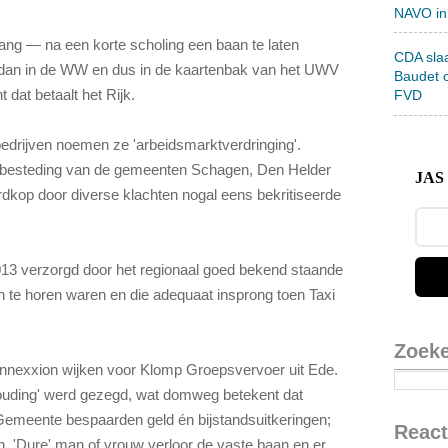
NAVO in
g — na een korte scholing een baan te laten
CDA sla
 dan in de WW en dus in de kaartenbak van het UWV
Baudet 
dat betaalt het Rijk.
FVD
edrijven noemen ze 'arbeidsmarktverdringing'.
besteding van de gemeenten Schagen, Den Helder
JAS 
rdkop door diverse klachten nogal eens bekritiseerde
013 verzorgd door het regionaal goed bekend staande
 te horen waren en die adequaat insprong toen Taxi
Zoek
nnexxion wijken voor Klomp Groepsvervoer uit Ede.
houding' werd gezegd, wat domweg betekent dat
emeente bespaarden geld én bijstandsuitkeringen;
React
 'Dure' man of vrouw verloor de vaste baan en er