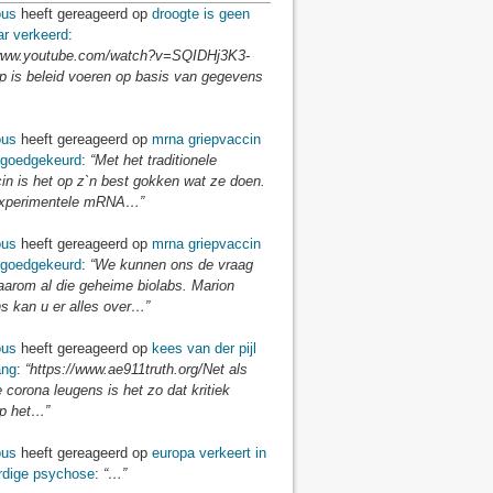
us
heeft gereageerd op
droogte is geen
r verkeerd
:
/www.youtube.com/watch?v=SQIDHj3K3-
 is beleid voeren op basis van gegevens
us
heeft gereageerd op
mrna griepvaccin
goedgekeurd
:
“Met het traditionele
in is het op z`n best gokken wat ze doen.
experimentele mRNA…”
us
heeft gereageerd op
mrna griepvaccin
goedgekeurd
:
“We kunnen ons de vraag
aarom al die geheime biolabs. Marion
 kan u er alles over…”
us
heeft gereageerd op
kees van der pijl
ang
:
“https://www.ae911truth.org/Net als
e corona leugens is het zo dat kritiek
p het…”
us
heeft gereageerd op
europa verkeert in
dige psychose
:
“…”