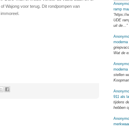
Anonymo
nd of Wajong voor terug. Dit rondpompen van
ramp maa
n immoreel.
“https:/
UDE ramp
uit de…”
Anonymo
moderna 
griepvacc
Wat de 
Anonymo
moderna 
stellen w
Koopmans
Anonymo
911 als l
tijdens d
hebben o
Anonymo
merkwaar