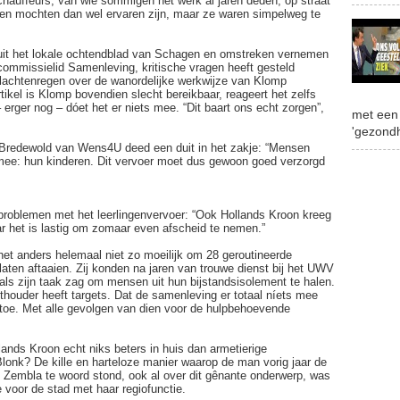
hauffeurs, van wie sommigen het werk al járen deden, op straat
n mochten dan wel ervaren zijn, maar ze waren simpelweg te
it het lokale ochtendblad van Schagen en omstreken vernemen
ommissielid Samenleving, kritische vragen heeft gesteld
achtenregen over de wanordelijke werkwijze van Klomp
tikel is Klomp bovendien slecht bereikbaar, reageert het zelfs
– erger nog – dóet het er niets mee. “Dit baart ons echt zorgen”,
met een 
'gezondh
e Bredewold van Wens4U deed een duit in het zakje: “Mensen
mee: hun kinderen. Dit vervoer moet dus gewoon goed verzorgd
roblemen met het leerlingenvervoer: “Ook Hollands Kroon kreeg
ar het is lastig om zomaar even afscheid te nemen.”
k het anders helemaal niet zo moeilijk om 28 geroutineerde
laten aftaaien. Zij konden na jaren van trouwe dienst bij het UWV
ls zijn taak zag om mensen uit hun bijstandsisolement te halen.
thouder heeft targets. Dat de samenleving er totaal níets mee
 toe. Met alle gevolgen van dien voor de hulpbehoevende
nds Kroon echt niks beters in huis dan armetierige
onk? De kille en harteloze manier waarop de man vorig jaar de
n Zembla te woord stond, ook al over dit gênante onderwerp, was
e voor de stad met haar regiofunctie.