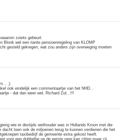
 waarom zoiets gebeurt.
en Blonk wel een riante pensioenregeling van KLOMP
icht gesteld gekregen, wat zou anders zijn overweging moeten
... ;)
kel ook eindelijk een commentaartje van het NHD...
tje - dat dan weer wel, Richard Zut...!!!
gierig wie er destijds wethouder was in Hollands Kroon met die
e dacht toen ook de miljoenen terug te kunnen verdienen die het
itgeknepen taxibedrijf de gemeente extra gekost heeft.
et voor een dubbeltje op de eerste rang kan zitten maar zij