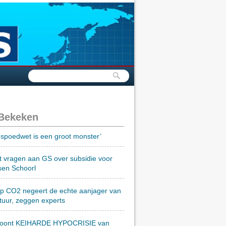
 Bekeken
spoedwet is een groot monster’
t vragen aan GS over subsidie voor
sen Schoorl
op CO2 negeert de echte aanjager van
tuur, zeggen experts
toont KEIHARDE HYPOCRISIE van