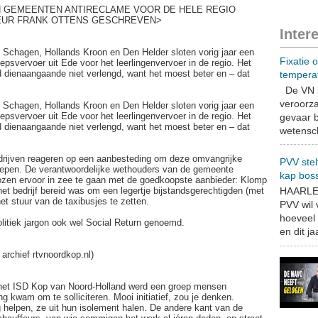
N GEMEENTEN ANTIRECLAME VOOR DE HELE REGIO
TEUR FRANK OTTENS GESCHREVEN>
Inter
agen, Hollands Kroon en Den Helder sloten vorig jaar een
Fixatie 
vervoer uit Ede voor het leerlingenvervoer in de regio. Het
 dienaangaande niet verlengd, want het moest beter en – dat
tempera
De VN b
veroorza
agen, Hollands Kroon en Den Helder sloten vorig jaar een
vervoer uit Ede voor het leerlingenvervoer in de regio. Het
gevaar b
 dienaangaande niet verlengd, want het moest beter en – dat
wetensch
rijven reageren op een aanbesteding om deze omvangrijke
PVV stel
slepen. De verantwoordelijke wethouders van de gemeente
kap bos
zen ervoor in zee te gaan met de goedkoopste aanbieder: Klomp
het bedrijf bereid was om een legertje bijstandsgerechtigden (met
HAARLEM
et stuur van de taxibusjes te zetten.
PVV wil
hoeveel 
olitiek jargon ook wel Social Return genoemd.
en dit jaa
archief rtvnoordkop.nl)
n het ISD Kop van Noord-Holland werd een groep mensen
g kwam om te solliciteren. Mooi initiatief, zou je denken.
helpen, ze uit hun isolement halen. De andere kant van de