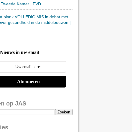
 Tweede Kamer | FVD
at plank VOLLEDIG MIS in debat met
over gezondheid in de middeleeuwen |
Nieuws in uw email
Abonneren
en op JAS
ies