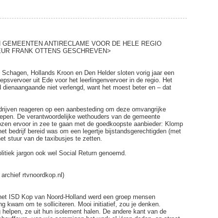
N GEMEENTEN ANTIRECLAME VOOR DE HELE REGIO
TEUR FRANK OTTENS GESCHREVEN>
agen, Hollands Kroon en Den Helder sloten vorig jaar een
vervoer uit Ede voor het leerlingenvervoer in de regio. Het
 dienaangaande niet verlengd, want het moest beter en – dat
rijven reageren op een aanbesteding om deze omvangrijke
slepen. De verantwoordelijke wethouders van de gemeente
zen ervoor in zee te gaan met de goedkoopste aanbieder: Klomp
het bedrijf bereid was om een legertje bijstandsgerechtigden (met
et stuur van de taxibusjes te zetten.
olitiek jargon ook wel Social Return genoemd.
archief rtvnoordkop.nl)
n het ISD Kop van Noord-Holland werd een groep mensen
g kwam om te solliciteren. Mooi initiatief, zou je denken.
helpen, ze uit hun isolement halen. De andere kant van de