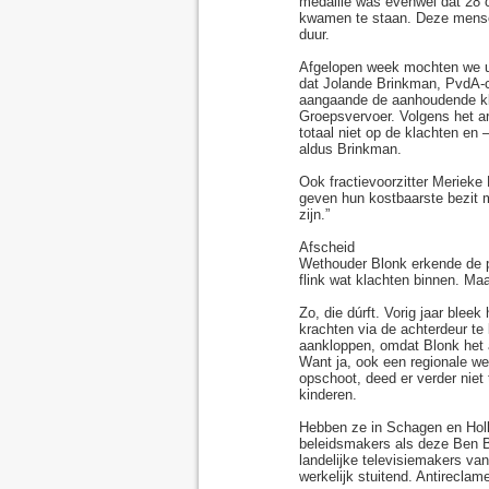
medaille was evenwel dat 28 c
kwamen te staan. Deze mense
duur.
Afgelopen week mochten we u
dat Jolande Brinkman, PvdA-c
aangaande de aanhoudende kl
Groepsvervoer. Volgens het ar
totaal niet op de klachten en 
aldus Brinkman.
Ook fractievoorzitter Meriek
geven hun kostbaarste bezit 
zijn.”
Afscheid
Wethouder Blonk erkende de p
flink wat klachten binnen. Ma
Zo, die dúrft. Vorig jaar blee
krachten via de achterdeur te 
aankloppen, omdat Blonk het a
Want ja, ook een regionale we
opschoot, deed er verder niet
kinderen.
Hebben ze in Schagen en Holla
beleidsmakers als deze Ben Bl
landelijke televisiemakers va
werkelijk stuitend. Antireclam