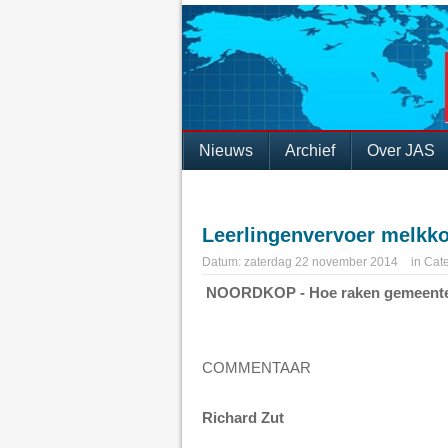
Nieuws
Archief
Over JAS
Leerlingenvervoer melkk
Datum:
zaterdag 22 november 2014
in
Cate
NOORDKOP - Hoe raken gemeenten
COMMENTAAR
Richard Zut