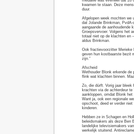
medaille was evenwel dat 28 c
kwamen te staan. Deze mense
duur.
Afgelopen week mochten we u
dat Jolande Brinkman, PvdA-c
aangaande de aanhoudende kl
Groepsvervoer. Volgens het ar
totaal niet op de klachten en 
aldus Brinkman.
Ook fractievoorzitter Meriek
geven hun kostbaarste bezit 
zijn.”
Afscheid
Wethouder Blonk erkende de p
flink wat klachten binnen. Ma
Zo, die dúrft. Vorig jaar blee
krachten via de achterdeur te 
aankloppen, omdat Blonk het a
Want ja, ook een regionale we
opschoot, deed er verder niet
kinderen.
Hebben ze in Schagen en Holla
beleidsmakers als deze Ben Bl
landelijke televisiemakers va
werkelijk stuitend. Antireclam