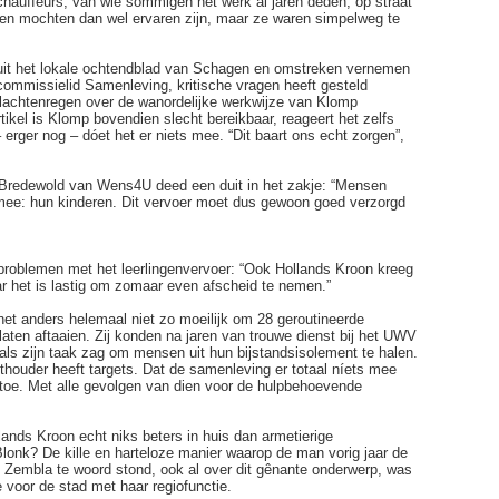
hauffeurs, van wie sommigen het werk al járen deden, op straat
n mochten dan wel ervaren zijn, maar ze waren simpelweg te
it het lokale ochtendblad van Schagen en omstreken vernemen
ommissielid Samenleving, kritische vragen heeft gesteld
achtenregen over de wanordelijke werkwijze van Klomp
tikel is Klomp bovendien slecht bereikbaar, reageert het zelfs
– erger nog – dóet het er niets mee. “Dit baart ons echt zorgen”,
e Bredewold van Wens4U deed een duit in het zakje: “Mensen
mee: hun kinderen. Dit vervoer moet dus gewoon goed verzorgd
roblemen met het leerlingenvervoer: “Ook Hollands Kroon kreeg
ar het is lastig om zomaar even afscheid te nemen.”
k het anders helemaal niet zo moeilijk om 28 geroutineerde
laten aftaaien. Zij konden na jaren van trouwe dienst bij het UWV
ls zijn taak zag om mensen uit hun bijstandsisolement te halen.
thouder heeft targets. Dat de samenleving er totaal níets mee
 toe. Met alle gevolgen van dien voor de hulpbehoevende
nds Kroon echt niks beters in huis dan armetierige
onk? De kille en harteloze manier waarop de man vorig jaar de
n Zembla te woord stond, ook al over dit gênante onderwerp, was
e voor de stad met haar regiofunctie.