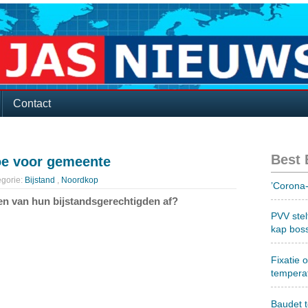
Contact
Best
oe voor gemeente
gorie:
Bijstand
,
Noordkop
’Corona-
 van hun bijstandsgerechtigden af?
PVV stel
kap bos
Fixatie 
tempera
Baudet 