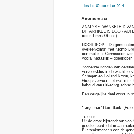
dinsdag, 02 december, 2014
Anoniem zei
ANALYSE: WANBELEID VA
DIT ARTIKEL IS DOOR AU
(door: Frank Ottens)
NOORDKOP – De gemeenten Sch
overeenkomst met Klomp Groeps
contract met Connexxion werd
vooral natuurlijk – goedkoper.
Zodoende konden vervoersbed
vervoersklus in de wacht te 
Schagen en Holland Kroon, ko
Groepsvervoer. Let wel: mits 
behoud van uitkering) achter h
Een dergelijke deal wordt in p
‘Targetman’ Ben Blonk. (Foto: 
Te duur
Uit de grote bijstandston va
geselecteerd, dat in aanmerkin
Bijstandsmensen aan de gang 