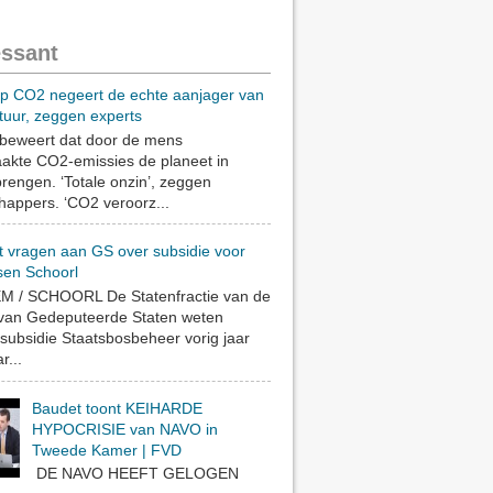
essant
op CO2 negeert de echte aanjager van
tuur, zeggen experts
eweert dat door de mens
akte CO2-emissies de planeet in
rengen. ‘Totale onzin’, zeggen
appers. ‘CO2 veroorz...
t vragen aan GS over subsidie voor
sen Schoorl
 / SCHOORL De Statenfractie van de
 van Gedeputeerde Staten weten
subsidie Staatsbosbeheer vorig jaar
r...
Baudet toont KEIHARDE
HYPOCRISIE van NAVO in
Tweede Kamer | FVD
DE NAVO HEEFT GELOGEN