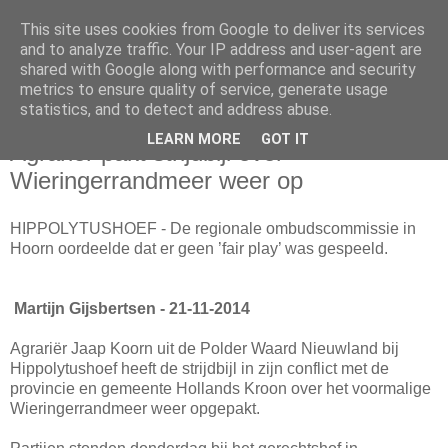
This site uses cookies from Google to deliver its services
and to analyze traffic. Your IP address and user-agent are
shared with Google along with performance and security
metrics to ensure quality of service, generate usage
statistics, and to detect and address abuse.
vrijdag 21 november 2014
LEARN MORE
GOT IT
Agrariër pakt strijdbijl over
Wieringerrandmeer weer op
HIPPOLYTUSHOEF - De regionale ombudscommissie in
Hoorn oordeelde dat er geen ’fair play’ was gespeeld.
Martijn Gijsbertsen - 21-11-2014
Agrariër Jaap Koorn uit de Polder Waard Nieuwland bij
Hippolytushoef heeft de strijdbijl in zijn conflict met de
provincie en gemeente Hollands Kroon over het voormalige
Wieringerrandmeer weer opgepakt.