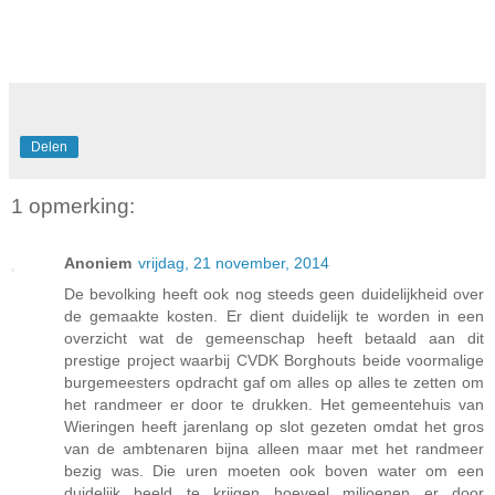
Delen
1 opmerking:
Anoniem
vrijdag, 21 november, 2014
De bevolking heeft ook nog steeds geen duidelijkheid over
de gemaakte kosten. Er dient duidelijk te worden in een
overzicht wat de gemeenschap heeft betaald aan dit
prestige project waarbij CVDK Borghouts beide voormalige
burgemeesters opdracht gaf om alles op alles te zetten om
het randmeer er door te drukken. Het gemeentehuis van
Wieringen heeft jarenlang op slot gezeten omdat het gros
van de ambtenaren bijna alleen maar met het randmeer
bezig was. Die uren moeten ook boven water om een
duidelijk beeld te krijgen hoeveel miljoenen er door