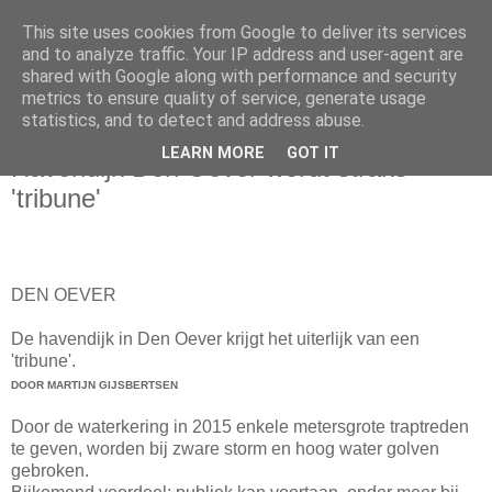
This site uses cookies from Google to deliver its services
and to analyze traffic. Your IP address and user-agent are
shared with Google along with performance and security
metrics to ensure quality of service, generate usage
statistics, and to detect and address abuse.
woensdag 7 november 2012
LEARN MORE
GOT IT
Havendijk Den Oever wordt straks
'tribune'
DEN OEVER
De havendijk in Den Oever krijgt het uiterlijk van een
'tribune'.
DOOR MARTIJN GIJSBERTSEN
Door de waterkering in 2015 enkele metersgrote traptreden
te geven, worden bij zware storm en hoog water golven
gebroken.