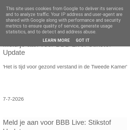
This site uses cookies from Google to deliver its services
and to analyze traffic. Your IP address and user-agent are
shared with Google along with performance and security
metrics to ensure quality of service, generate usage
statistics, and to detect and address abuse.
dinsdag 7 juli 2026
LEARN MORE
GOT IT
Meld je aan voor BBB Live: Stikstof
Update
'Het is tijd voor gezond verstand in de Tweede Kamer'
7-7-2026
Meld je aan voor BBB Live: Stikstof