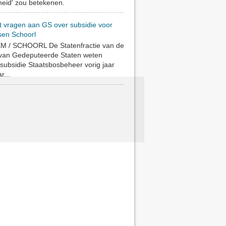
eid' zou betekenen.
t vragen aan GS over subsidie voor
sen Schoorl
 / SCHOORL De Statenfractie van de
 van Gedeputeerde Staten weten
subsidie Staatsbosbeheer vorig jaar
r...
L
I
G
H
T
H
O