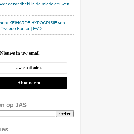
over gezondheid in de middeleeuwen |
toont KEIHARDE HYPOCRISIE van
 Tweede Kamer | FVD
Nieuws in uw email
Abonneren
en op JAS
ies