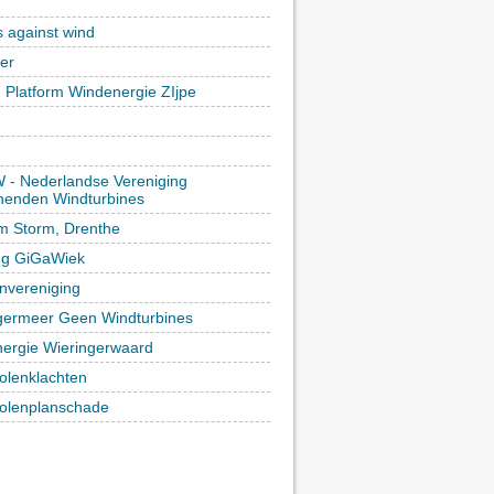
)
s against wind
ker
h Platform Windenergie ZIjpe
- Nederlandse Vereniging
enden Windturbines
rm Storm, Drenthe
ing GiGaWiek
vereniging
germeer Geen Windturbines
ergie Wieringerwaard
lenklachten
lenplanschade