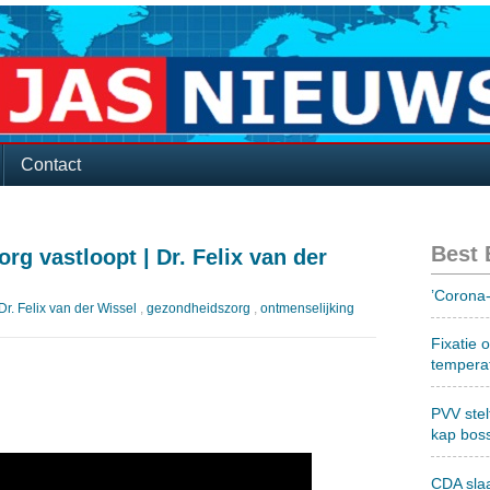
Contact
Best
g vastloopt | Dr. Felix van der
’Corona-
Dr. Felix van der Wissel
,
gezondheidszorg
,
ontmenselijking
Fixatie 
tempera
PVV stel
kap bos
CDA sla