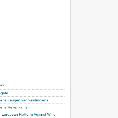
S!
egate
ene Leugen van windmolens
oene Rekenkamer
 European Platform Against Wind