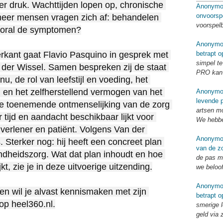
 druk. Wachttijden lopen op, chronische 
Anonymo
onvoorsp
eer mensen vragen zich af: behandelen 
voorspel
oral de symptomen?

Anonymo
betrapt o
rkant gaat Flavio Pasquino in gesprek met 
simpel te
an der Wissel. Samen bespreken zij de staat 
PRO kan 
 de rol van leefstijl en voeding, het 
en het zelfherstellend vermogen van het 
Anonymo
levende p
e toenemende ontmenselijking van de zorg 
artsen mo
tijd en aandacht beschikbaar lijkt voor 
We hebbe
verlener en patiënt. Volgens Van der 
Anonymo
Sterker nog: hij heeft een concreet plan 
van de zo
dheidszorg. Wat dat plan inhoudt en hoe 
de pas me
kt, zie je in deze uitvoerige uitzending.

we beloo
Anonymo
n wil je alvast kennismaken met zijn 
betrapt o
op heel360.nl.

smerige l
geld via 