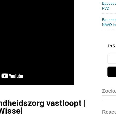
Baudet 
FVD
Baudet 
NAVO in
JAS 
Zoek
dheidszorg vastloopt |
 Wissel
React