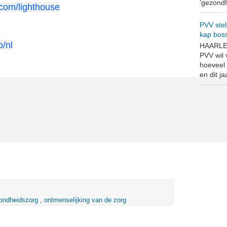
'gezondh
.com/lighthouse
PVV stel
kap bos
o/nl
HAARLEM
PVV wil
hoeveel 
en dit jaa
ondheidszorg
,
ontmenselijking van de zorg