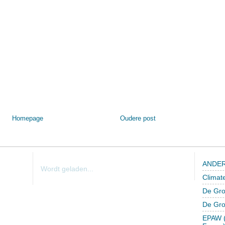
Homepage
Oudere post
ANDER
Wordt geladen...
Climat
De Gro
De Gr
EPAW (