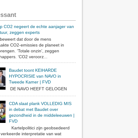
essant
op CO2 negeert de echte aanjager van
tuur, zeggen experts
eweert dat door de mens
akte CO2-emissies de planeet in
rengen. ‘Totale onzin’, zeggen
appers. ‘CO2 veroorz...
Baudet toont KEIHARDE
HYPOCRISIE van NAVO in
Tweede Kamer | FVD
DE NAVO HEEFT GELOGEN
CDA slaat plank VOLLEDIG MIS
in debat met Baudet over
gezondheid in de middeleeuwen |
FVD
Kartelpolitici zijn geobsedeerd
verkeerde interpretatie van wat