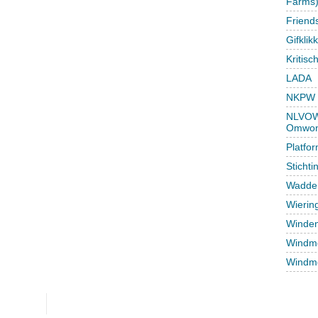
Farms
Friend
Gifklik
Kritisc
LADA
NKPW
NLVOW 
Omwon
Platfo
Sticht
Wadden
Wierin
Winden
Windmo
Windmo