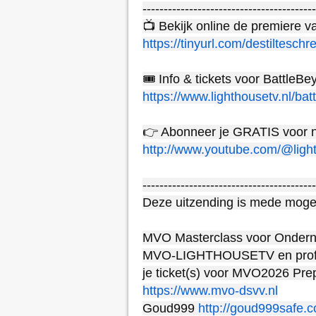
-----------------------------------------
https://tinyurl.com/destiltesch
https://www.lighthousetv.nl/batt
http://www.youtube.com/@ligh
-----------------------------------------
Deze uitzending is mede mogel
MVO Masterclass voor Onderne
MVO-LIGHTHOUSETV en profite
https://www.mvo-dsvv.nl
Goud999 
http://goud999safe.c