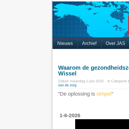
Nieuws
Archief
Over JAS
Waarom de gezondheidszor
Wissel
Datum:
maandag 1 juni 2026
in
Categorie:
van de zorg
"De oplossing is
simpel
"
1-6-2026