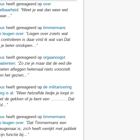
us
heeft gereageerd op
over
elbaarheid
:
“Weet je wat dan weer wel
baar…”
us
heeft gereageerd op
timmermans
p leugen over
:
“Liegen over zoiets wat
 controleren is daar vind ik wat van.Dat
je beter omdopen…”
us
heeft gereageerd op
orgaanoogst
atienten
:
“Zo zie je maar dat de eed die
eten afleggen helemaal niets voorstelt.
n het gezien…”
us
heeft gereageerd op
de militarisering
rg is al
:
“Weer hetzelfde liedje je loopt in
t de gekken of je bent een ..............Dat
fd…”
us
heeft gereageerd op
timmermans
p leugen over
:
“Dat Timmermans een
eugenaar is, zich heeft verrijkt met publiek
zijn functie bij…”