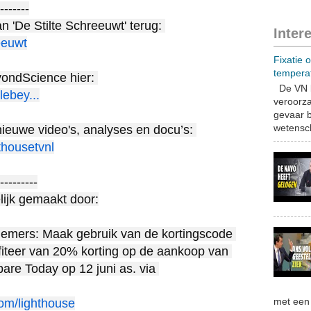
-------

📺 Bekijk online de premiere van 'De Stilte Schreeuwt' terug: 
Inter
reeuwt
Fixatie 
tempera
🎟️ Info & tickets voor BattleBeyondScience hier: 
De VN b
lebey...
veroorza
gevaar b
wetensch
👉 Abonneer je GRATIS voor nieuwe video's, analyses en docu’s: 
thousetvnl
---------

ijk gemaakt door:

mers: Maak gebruik van de kortingscode 
er van 20% korting op de aankoop van 
je ticket(s) voor MVO2026 Prepare Today op 12 juni as. via 
met een 
om/lighthouse