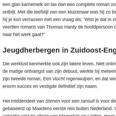
een glas karnemelk en las dan een complete roman vo
ontbijt. Met die leefstijl van een kluizenaar was hij zo 
hij je kon verrassen met een vraag als: ‘Wist je dat in v
veertien romans van Thomas Hardy de hoofdpersoon o
naar het werk gaat?’
Jeugdherbergen in Zuidoost-En
Die werklust kenmerkte ook zijn latere leven. Niet ont
de matige ontvangst van zijn debuut, werkte hij metee
zijn tweede roman,
Een vlucht regenwulpen
, en dat we
enorm succes en vestigde definitief zijn naam.
Het middendeel van
Stenen voor een ransuil
is voor de
gebaseerd op Maartens eerste reis buiten Nederland. 
vakantie wist hij alleen van Maassluis en Leiden, maar