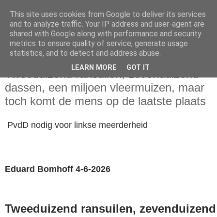
This site uses cookies from Google to deliver its services
and to analyze traffic. Your IP address and user-agent are
shared with Google along with performance and security
metrics to ensure quality of service, generate usage
statistics, and to detect and address abuse.
donderdag 4 juni 2026
LEARN MORE
GOT IT
Tweeduizend ransuilen, zevenduizend
dassen, een miljoen vleermuizen, maar
toch komt de mens op de laatste plaats
PvdD nodig voor linkse meerderheid
Eduard Bomhoff 4-6-2026
Tweeduizend ransuilen, zevenduizend