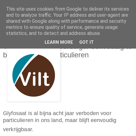
This site uses cookies from Google to deliver its services
and to analyze traffic. Your IP address and user-agent are
shared with Google along with performance and security
metrics to ensure quality of service, generate usage
statistics, and to detect and address abuse.
dinsdag 26 mei 2026
LEARN MORE
GOT IT
Verboden onkruidverdelger eenvoudig te
bestellen voor particulieren
Glyfosaat is al bijna acht jaar verboden voor
particulieren in ons land, maar blijft eenvoudig
verkrijgbaar.