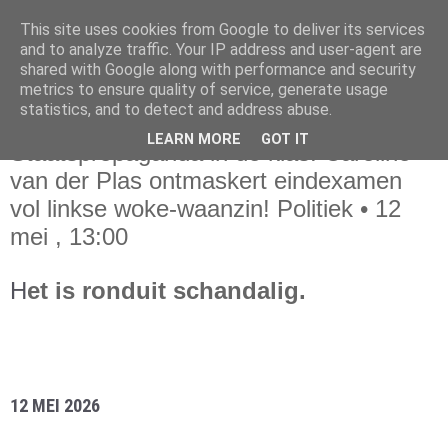
This site uses cookies from Google to deliver its services
and to analyze traffic. Your IP address and user-agent are
shared with Google along with performance and security
metrics to ensure quality of service, generate usage
statistics, and to detect and address abuse.
woensdag 13 mei 2026
LEARN MORE
GOT IT
Staatspropaganda in de klas: Caroline
van der Plas ontmaskert eindexamen
vol linkse woke-waanzin! Politiek • 12
mei , 13:00
H
et is ronduit schandalig.
12 MEI 2026