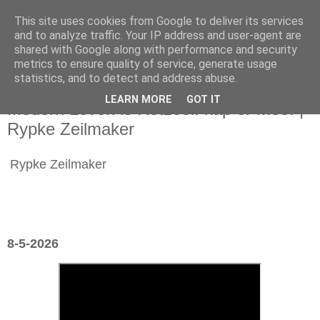
This site uses cookies from Google to deliver its services
and to analyze traffic. Your IP address and user-agent are
shared with Google along with performance and security
metrics to ensure quality of service, generate usage
statistics, and to detect and address abuse.
zaterdag 9 mei 2026
LEARN MORE
GOT IT
Modern Leven is Rotzooi: kap er mee! |
Rypke Zeilmaker
Rypke Zeilmaker
8-5-2026