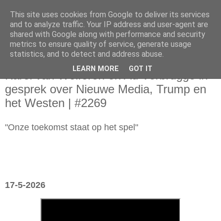
This site uses cookies from Google to deliver its services
and to analyze traffic. Your IP address and user-agent are
shared with Google along with performance and security
metrics to ensure quality of service, generate usage
statistics, and to detect and address abuse.
zondag 17 mei 2026
LEARN MORE
GOT IT
Karel van Wolferen en Ad Verbrugge in
gesprek over Nieuwe Media, Trump en
het Westen | #2269
"Onze toekomst staat op het spel"
17-5-2026