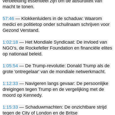
verbeelding essentieel zijn om de absurditeit van 
macht te tonen.

57:46
 — Klokkenluiders in de schaduw: Waarom 
medici en politietop onder schuilnaam schrijven voor 
Gezond Verstand.

1:02:18
 — Het Mondiale Syndicaat: De invloed van 
NGO’s, de Rockefeller Foundation en financiële elites 
op nationaal beleid.

1:05:54
 — De Trump-revolutie: Donald Trump als de 
grote 'ontregelaar' van de mondiale netwerkmacht.

1:12:33
 — Navigeren langs gevaar: De persoonlijke 
dreigingen tegen Trump en de vergelijking met de 
moord op Kennedy.

1:15:33
 — Schaduwmachten: De onzichtbare strijd 
tegen de City of London en de Britse 