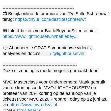
------------------------------------------------

📺 Bekijk online de premiere van 'De Stilte Schreeuwt' 
terug: 
https://tinyurl.com/destilteschreeuwt
🎟️ Info & tickets voor BattleBeyondScience hier: 
https://www.lighthousetv.nl/battlebey...
👉 Abonneer je GRATIS voor nieuwe video's, 
analyses en docu’s: 
 / @lighthousetvnl  
--------------------------------------------------

Deze uitzending is mede mogelijk gemaakt door:

MVO Masterclass voor Ondernemers: Maak gebruik 
van de kortingscode MVO-LIGHTHOUSETV en 
profiteer van 20% korting op de aankoop van je 
ticket(s) voor MVO2026 Prepare Today op 12 juni as. 
via 
https://www.mvo-dsvv.nl
ITARR 
https://itarr.nl