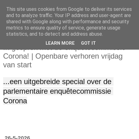
This site uses cookies from Google to deliver its services
and to analyze traffic. Your IP address and user-agent are
shared with Google along with performance and security
metrics to ensure quality of service, generate usage
statistics, and to detect and address abuse.
woensdag 27 mei 2026
LEARN MORE
GOT IT
In gesprek met de enquêtecommissie
Corona! | Openbare verhoren vrijdag
van start
...een uitgebreide special over de 
parlementaire enquêtecommissie 
Corona
26-5-2026