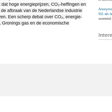
t dat hoge energieprijzen, CO₂-heffingen en 
Anonymo
t de afbraak van de Nederlandse industrie 
911 als l
jven. Een scherp debat over CO₂, energie-
overeind
e, Gronings gas en de economische 
Inter