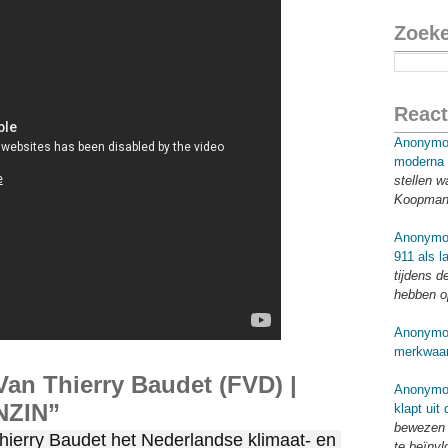
Zoek
React
Anonymo
moderna 
stellen w
Koopmans
Anonymo
911 als l
tijdens d
hebben o
Anonymo
merkwaar
an Thierry Baudet (FVD) |
Anonymo
NZIN”
klapt uit
bewezen o
 Thierry Baudet het Nederlandse klimaat- en 
te beïnv