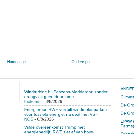
Homepage
Oudere post
ANDER
Windturbine bij Peazens-Moddergat: zonder
draagvlak geen duurzame
Climat
toekomst
- 8/8/2026
De Gro
Energiereus RWE verruilt windmolenparken
De Gr
voor fossiele energie, na deal met VS -
NOS
- 8/8/2026
EPAW (
Farms
Vijfde overeenkomst Trump met
energiebedrijf: RWE ziet af van bouw
Friend