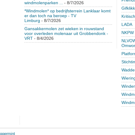
windmolenparken ...
- 8/7/2026
Gifklik
*Windmolen* op bedrijfsterrein Lanklaar komt
er dan toch na beroep - TV
Kritisc
Limburg
- 8/7/2026
LADA
Gansakkermolen zet wieken in rouwstand
NKPW
voor overleden molenaar uit Grobbendonk -
VRT
- 8/4/2026
NLVOW 
Omwon
Platfo
Sticht
Wadden
Wierin
Winden
Windmo
Windmo
ggermint