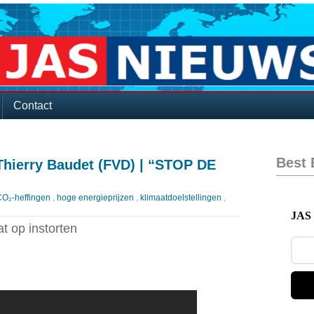
Contact
Best
hierry Baudet (FVD) | “STOP DE
CO₂-heffingen
,
hoge energieprijzen
,
klimaatdoelstellingen
,
JAS 
 op instorten