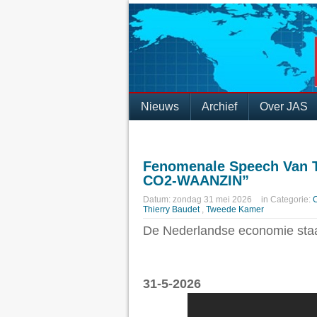
Nieuws
Archief
Over JAS
Fenomenale Speech Van T
CO2-WAANZIN”
Datum:
zondag 31 mei 2026
in
Categorie:
Thierry Baudet
,
Tweede Kamer
De Nederlandse economie staat
31-5-2026