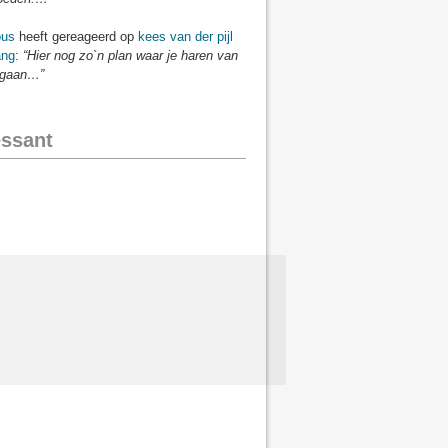
us
heeft gereageerd op
kees van der pijl
ang
:
“Hier nog zo`n plan waar je haren van
 gaan…”
essant
P
o
l
i
t