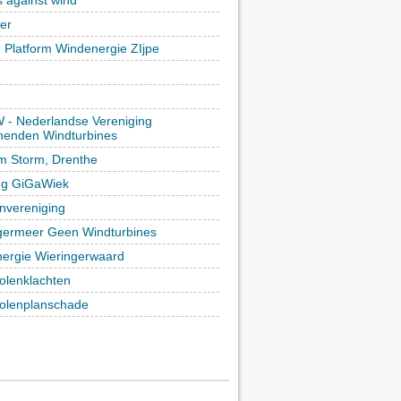
ker
h Platform Windenergie ZIjpe
- Nederlandse Vereniging
enden Windturbines
rm Storm, Drenthe
ing GiGaWiek
vereniging
germeer Geen Windturbines
ergie Wieringerwaard
lenklachten
lenplanschade