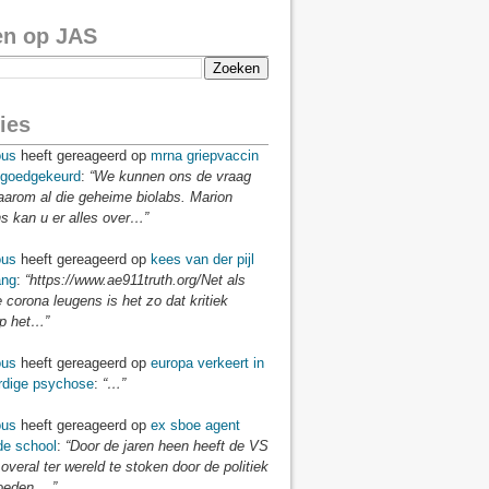
en op JAS
ies
us
heeft gereageerd op
mrna griepvaccin
goedgekeurd
:
“We kunnen ons de vraag
aarom al die geheime biolabs. Marion
 kan u er alles over…”
us
heeft gereageerd op
kees van der pijl
ang
:
“https://www.ae911truth.org/Net als
e corona leugens is het zo dat kritiek
p het…”
us
heeft gereageerd op
europa verkeert in
dige psychose
:
“…”
us
heeft gereageerd op
ex sboe agent
 de school
:
“Door de jaren heen heeft de VS
veral ter wereld te stoken door de politiek
loeden.…”