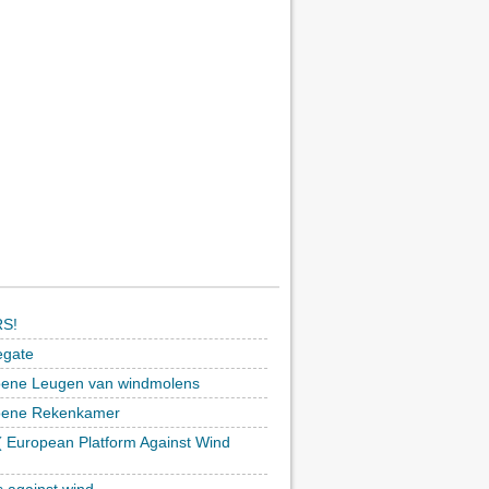
S!
egate
ene Leugen van windmolens
oene Rekenkamer
 European Platform Against Wind
)
s against wind