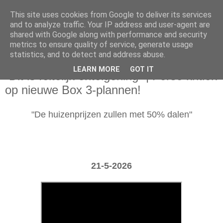
This site uses cookies from Google to deliver its services
and to analyze traffic. Your IP address and user-agent are
shared with Google along with performance and security
metrics to ensure quality of service, generate usage
statistics, and to detect and address abuse.
donderdag 21 mei 2026
LEARN MORE
GOT IT
“Dit is feitelijk onteigening” | Forse kritiek
op nieuwe Box 3-plannen!
"De huizenprijzen zullen met 50% dalen"
21-5-2026