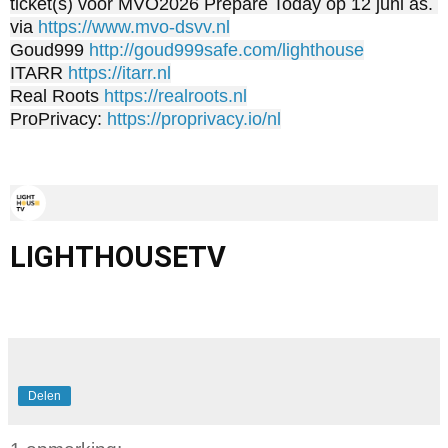
ticket(s) voor MVO2026 Prepare Today op 12 juni as. 
via 
https://www.mvo-dsvv.nl
Goud999 
http://goud999safe.com/lighthouse
ITARR 
https://itarr.nl
Real Roots 
https://realroots.nl
ProPrivacy: 
https://proprivacy.io/nl
LIGHTHOUSETV
Delen