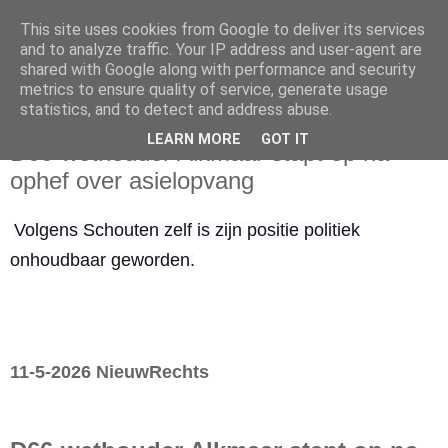
This site uses cookies from Google to deliver its services
and to analyze traffic. Your IP address and user-agent are
shared with Google along with performance and security
metrics to ensure quality of service, generate usage
statistics, and to detect and address abuse.
maandag 11 mei 2026
LEARN MORE
GOT IT
D66-wethouder Alkmaar stapt op na
ophef over asielopvang
Volgens Schouten zelf is zijn positie politiek
onhoudbaar geworden.
11-5-2026 NieuwRechts