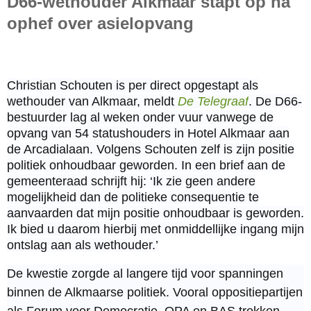
D66-wethouder Alkmaar stapt op na
ophef over asielopvang
Christian Schouten is per direct opgestapt als
wethouder van Alkmaar, meldt
De Telegraaf
. De D66-
bestuurder lag al weken onder vuur vanwege de
opvang van 54 statushouders in Hotel Alkmaar aan
de Arcadialaan. Volgens Schouten zelf is zijn positie
politiek onhoudbaar geworden. In een brief aan de
gemeenteraad schrijft hij: ‘Ik zie geen andere
mogelijkheid dan de politieke consequentie te
aanvaarden dat mijn positie onhoudbaar is geworden.
Ik bied u daarom hierbij met onmiddellijke ingang mijn
ontslag aan als wethouder.’
De kwestie zorgde al langere tijd voor spanningen
binnen de Alkmaarse politiek. Vooral oppositiepartijen
als Forum voor Democratie, OPA en BAS trokken