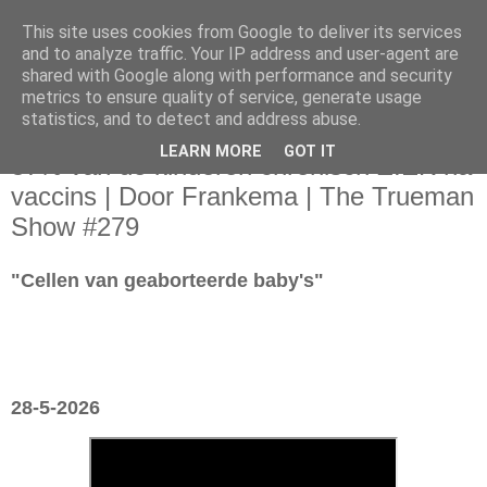
This site uses cookies from Google to deliver its services
and to analyze traffic. Your IP address and user-agent are
shared with Google along with performance and security
metrics to ensure quality of service, generate usage
statistics, and to detect and address abuse.
donderdag 28 mei 2026
LEARN MORE
GOT IT
57% van de kinderen chronisch ZIEK na
vaccins | Door Frankema | The Trueman
Show #279
"Cellen van geaborteerde baby's"
28-5-2026