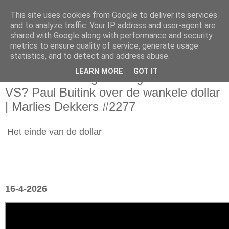
This site uses cookies from Google to deliver its services
and to analyze traffic. Your IP address and user-agent are
shared with Google along with performance and security
metrics to ensure quality of service, generate usage
statistics, and to detect and address abuse.
donderdag 16 april 2026
LEARN MORE
GOT IT
Moeten we ons goud weghalen uit de
VS? Paul Buitink over de wankele dollar
| Marlies Dekkers #2277
Het einde van de dollar
16-4-2026