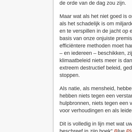
de orde van de dag zou zijn.
Maar wat als het niet goed is o
als het schadelijk is om milja
en te verspillen in de jacht o
basis van onze onjuiste premis
efficiëntere methoden moet ha
– en iedereen – beschikken, zi
klimaatbeleid niets meer is dan
extreem destructief beleid, ge
stoppen.
Als natie, als mensheid, hebb
hebben niets tegen een versta
hulpbronnen, niets tegen een 
voor verhoudingen en als leide
Dit is volledig in lijn met wat u
beschreef in zijn boek”
B
lue
Pl