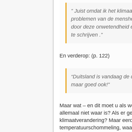
”
Juist omdat ik het klima
problemen van de menshei
door deze onwetendheid e
te schrijven
.”
En verderop: (p. 122)
“Duitsland is vandaag de 
maar goed ook!”
Maar wat – en dit moet u als 
allemaal niet waar is? Als er g
klimaatverandering? Maar eer
temperatuurschommeling, waarb