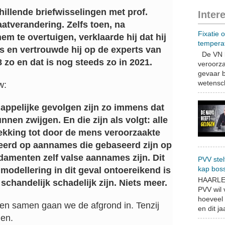
hillende briefwisselingen met prof.
Inter
atverandering. Zelfs toen, na
Fixatie 
m te overtuigen, verklaarde hij dat hij
tempera
 en vertrouwde hij op de experts van
De VN b
8 zo en dat is nog steeds zo in 2021.
veroorza
gevaar b
wetensch
w:
ppelijke gevolgen zijn zo immens dat
nen zwijgen. En die zijn als volgt: alle
ekking tot door de mens veroorzaakte
eerd op aannames die gebaseerd zijn op
damenten zelf valse aannames zijn. Dit
PVV stel
kap bos
odellering in dit geval ontoereikend is
HAARLEM
handelijk schadelijk zijn. Niets meer.
PVV wil
hoeveel 
 en samen gaan we de afgrond in. Tenzij
en dit jaa
gen.