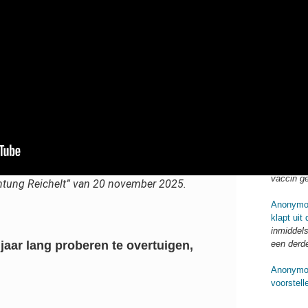
Anonymo
911 als l
9/11 maar
feiten, b
Anonymo
van de g
steden i
eind 180
Anonymo
moderna 
muteert d
vaccin g
htung Reichelt” van 20 november 2025.
Anonymo
klapt uit
inmiddels
een derd
jaar lang proberen te overtuigen,
Anonymo
voorstel