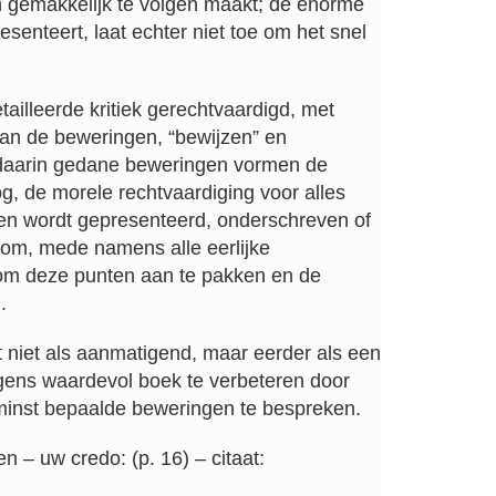
 gemakkelijk te volgen maakt; de enorme
esenteert, laat echter niet toe om het snel
etailleerde kritiek gerechtvaardigd, met
van de beweringen, “bewijzen” en
 daarin gedane beweringen vormen de
g, de morele rechtvaardiging voor alles
en wordt gepresenteerd, onderschreven of
rom, mede namens alle eerlijke
 om deze punten aan te pakken en de
.
t niet als aanmatigend, maar eerder als een
igens waardevol boek te verbeteren door
n minst bepaalde beweringen te bespreken.
n – uw credo: (p. 16) – citaat: