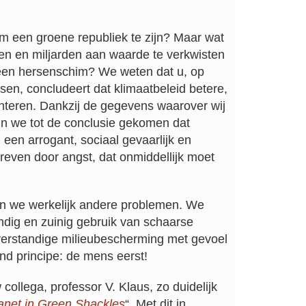
m een ​​groene republiek te zijn? Maar wat
rden en miljarden aan waarde te verkwisten
p een hersenschim? We weten dat u, op
sen, concludeert dat klimaatbeleid betere,
nteren. Dankzij de gegevens waarover wij
jn we tot de conclusie gekomen dat
 een arrogant, sociaal gevaarlijk en
dreven door angst, dat onmiddellijk moet
en we werkelijk andere problemen. We
ndig en zuinig gebruik van schaarse
verstandige milieubescherming met gevoel
nd principe: de mens eerst!
w collega, professor V. Klaus, zo duidelijk
anet in Green Shackles
“. Met dit in