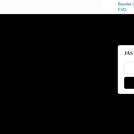
Baudet 
FVD
Baudet 
NAVO in
JAS 
Zoek
React