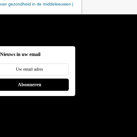
over gezondheid in de middeleeuwen |
toont KEIHARDE HYPOCRISIE van
 Tweede Kamer | FVD
Nieuws in uw email
Abonneren
en op JAS
ies