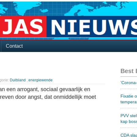
Contact
Best
gorie:
Duitsland
,
energiewende
’Corona-
an een arrogant, sociaal gevaarlijk en
Fixatie 
dreven door angst, dat onmiddellijk moet
tempera
PVV stel
kap bos
CDA sla