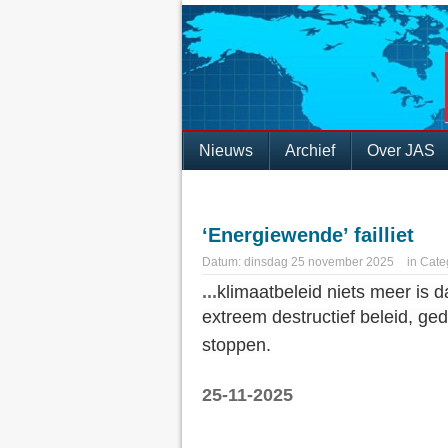
Nieuws
Archief
Over JAS
‘Energiewende’ failliet
Datum:
dinsdag 25 november 2025
in
Cate
...
klimaatbeleid niets meer is d
extreem destructief beleid, ge
stoppen.
25-11-2025