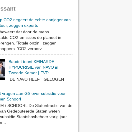
essant
op CO2 negeert de echte aanjager van
tuur, zeggen experts
eweert dat door de mens
akte CO2-emissies de planeet in
rengen. ‘Totale onzin’, zeggen
appers. ‘CO2 veroorz...
Baudet toont KEIHARDE
HYPOCRISIE van NAVO in
Tweede Kamer | FVD
DE NAVO HEEFT GELOGEN
t vragen aan GS over subsidie voor
sen Schoorl
 / SCHOORL De Statenfractie van de
 van Gedeputeerde Staten weten
subsidie Staatsbosbeheer vorig jaar
r...