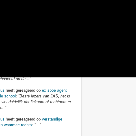
us
heeft gereageerd op
kees van der pijl
ang
:
“Er zijn veel complottheorieën over
 er zijn toch wel zeer merkwaardige
ijv. hoe…”
us
heeft gereageerd op
de ware kosten
roene subsidies
:
“Anoniem 3, toen de grote
n opkomst waren was er geen hygiëne.Toen
0 begin 1900 de…”
us
heeft gereageerd op
mrna griepvaccin
goedgekeurd
:
“Voor zover mij bekend
e griep jaarlijks. Dat houdt dus in dat een
ebaseerd op de…”
us
heeft gereageerd op
ex sboe agent
 de school
:
“Beste lezers van JAS, het is
 wel duidelijk dat linksom of rechtsom er
e…”
us
heeft gereageerd op
verstandige
len waarmee rechts
:
“…”