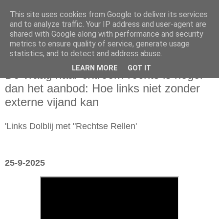
This site uses cookies from Google to deliver its services
and to analyze traffic. Your IP address and user-agent are
shared with Google along with performance and security
metrics to ensure quality of service, generate usage
statistics, and to detect and address abuse.
donderdag 25 september 2025
LEARN MORE
GOT IT
De vraag naar extreem-rechts is hoger
dan het aanbod: Hoe links niet zonder
externe vijand kan
'Links Dolblij met "Rechtse Rellen'
25-9-2025