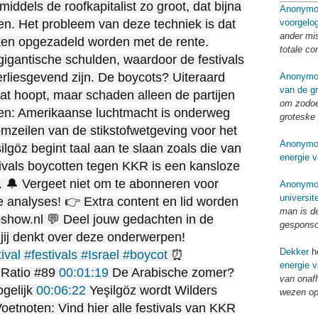
iddels de roofkapitalist zo groot, dat bijna
Anonymo
voorgelo
aken. Het probleem van deze techniek is dat
ander mi
rken opgezadeld worden met de rente.
totale co
 gigantische schulden, waardoor de festivals
rliesgevend zijn. De boycots? Uiteraard
Anonymo
van de g
at hoopt, maar schaden alleen de partijen
om zodoe
pen: Amerikaanse luchtmacht is onderweg
groteske 
mzeilen van de stikstofwetgeving voor het
Anonymo
şilgöz begint taal aan te slaan zoals die van
energie v
ivals boycotten tegen KKR is een kansloze
s. 🔔 Vergeet niet om te abonneren voor
Anonymo
universit
analyses! 👉 Extra content en lid worden
man is d
oshow.nl 💬 Deel jouw gedachten in de
gespons
 jij denkt over deze onderwerpen!
Dekker
he
ival
#festivals
#Israel
#boycot
⏰
energie v
 Ratio #89
00:01:19
De Arabische zomer?
van onaf
gelijk
00:06:22
Yeşilgöz wordt Wilders
wezen op
oetnoten: Vind hier alle festivals van KKR