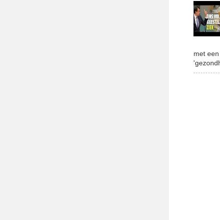
tival!
met een 
'gezondh