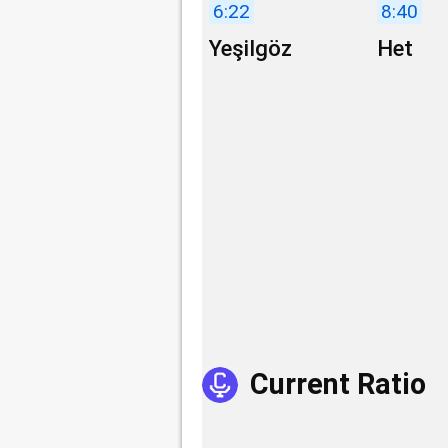
6:22
8:40
Yeşilgöz
Het
wordt Wilders
deugfes
Current Ratio