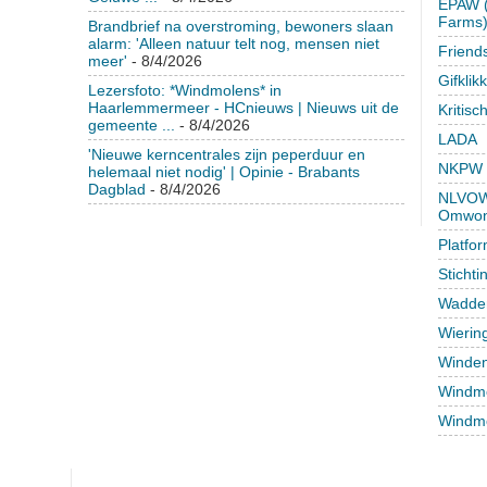
EPAW (
Farms
Brandbrief na overstroming, bewoners slaan
alarm: 'Alleen natuur telt nog, mensen niet
Friend
meer'
- 8/4/2026
Gifklik
Lezersfoto: *Windmolens* in
Haarlemmermeer - HCnieuws | Nieuws uit de
Kritisc
gemeente ...
- 8/4/2026
LADA
'Nieuwe kerncentrales zijn peperduur en
NKPW
helemaal niet nodig' | Opinie - Brabants
Dagblad
- 8/4/2026
NLVOW 
Omwon
Platfo
Sticht
Wadden
Wierin
Winden
Windmo
Windmo