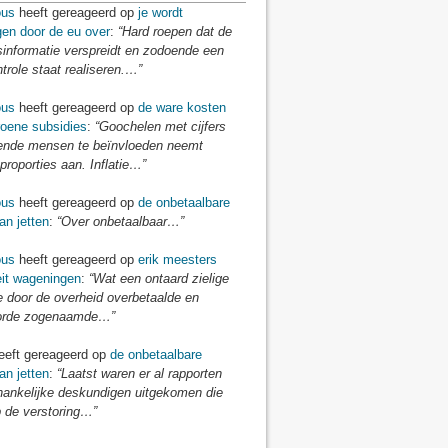
us
heeft gereageerd op
je wordt
gen door de eu over
:
“Hard roepen dat de
sinformatie verspreidt en zodoende een
ntrole staat realiseren.…”
us
heeft gereageerd op
de ware kosten
roene subsidies
:
“Goochelen met cijfers
nde mensen te beïnvloeden neemt
proporties aan. Inflatie…”
us
heeft gereageerd op
de onbetaalbare
an jetten
:
“Over onbetaalbaar…”
us
heeft gereageerd op
erik meesters
eit wageningen
:
“Wat een ontaard zielige
e door de overheid overbetaalde en
orde zogenaamde…”
eft gereageerd op
de onbetaalbare
an jetten
:
“Laatst waren er al rapporten
hankelijke deskundigen uitgekomen die
 de verstoring…”