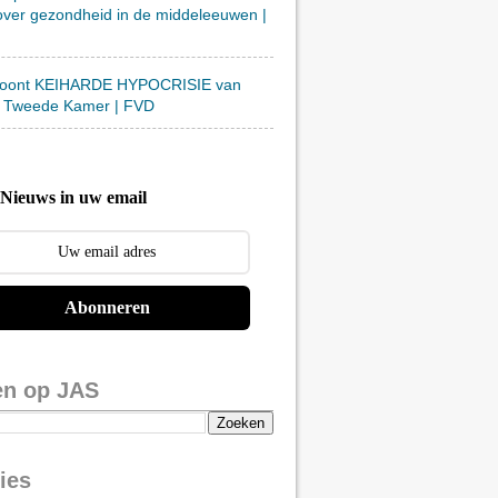
over gezondheid in de middeleeuwen |
toont KEIHARDE HYPOCRISIE van
 Tweede Kamer | FVD
Nieuws in uw email
Abonneren
en op JAS
ies