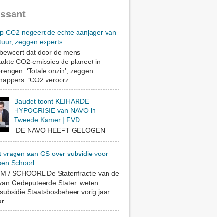
essant
op CO2 negeert de echte aanjager van
Alles beki
tuur, zeggen experts
eweert dat door de mens
akte CO2-emissies de planeet in
rengen. ‘Totale onzin’, zeggen
appers. ‘CO2 veroorz...
Baudet toont KEIHARDE
HYPOCRISIE van NAVO in
Tweede Kamer | FVD
DE NAVO HEEFT GELOGEN
t vragen aan GS over subsidie voor
sen Schoorl
 / SCHOORL De Statenfractie van de
 van Gedeputeerde Staten weten
subsidie Staatsbosbeheer vorig jaar
r...