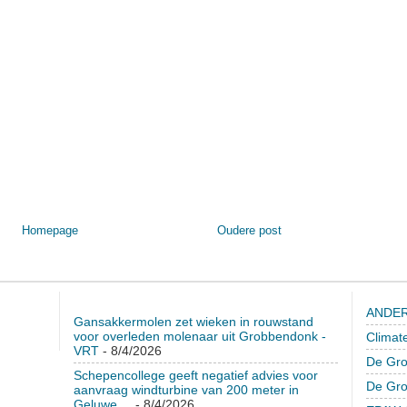
Homepage
Oudere post
ANDER
Gansakkermolen zet wieken in rouwstand
voor overleden molenaar uit Grobbendonk -
Climat
VRT
- 8/4/2026
De Gro
Schepencollege geeft negatief advies voor
De Gr
aanvraag windturbine van 200 meter in
Geluwe ...
- 8/4/2026