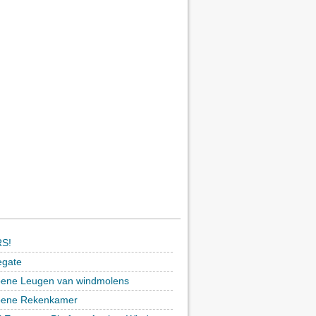
S!
egate
ene Leugen van windmolens
oene Rekenkamer