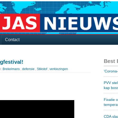
Contact
Best
gfestival!
e:
Brekelmans
,
defensie
,
Stikstof
,
verkiezingen
’Corona-
PVV stel
kap bos
Fixatie 
tempera
CDA sla