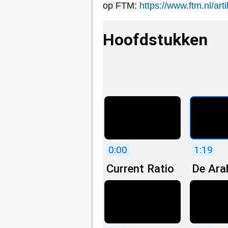
op FTM:
https://www.ftm.nl/arti
Hoofdstukken
0:00
1:19
Current Ratio
De Ara
#89
zomer