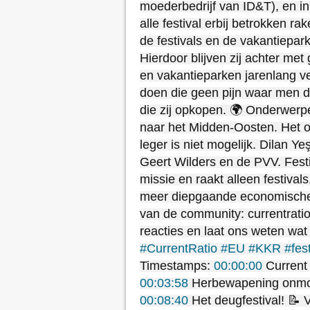
moederbedrijf van ID&T), en inm
alle festival erbij betrokken r
de festivals en de vakantiepa
Hierdoor blijven zij achter met
en vakantieparken jarenlang ve
doen die geen pijn waar men d
die zij opkopen. 🌍 Onderwer
naar het Midden-Oosten. Het o
leger is niet mogelijk. Dilan Ye
Geert Wilders en de PVV. Fest
missie en raakt alleen festival
meer diepgaande economische 
van de community: currentrati
reacties en laat ons weten wat
#CurrentRatio
#EU
#KKR
#fest
Timestamps:
00:00:00
Current
00:03:58
Herbewapening onmo
00:08:40
Het deugfestival! 📝 V