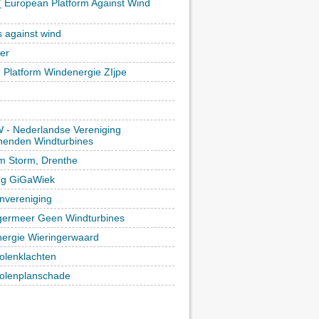
 European Platform Against Wind
)
s against wind
ker
h Platform Windenergie ZIjpe
- Nederlandse Vereniging
enden Windturbines
rm Storm, Drenthe
ing GiGaWiek
vereniging
germeer Geen Windturbines
ergie Wieringerwaard
lenklachten
lenplanschade