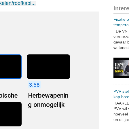
kelen/roofkapi...
Inter
Fixatie 
tempera
De VN b
veroorza
gevaar b
wetensch
3:58
PVV stel
bische
Herbewapenin
kap bos
HAARLEM
?
g onmogelijk
PVV wil
hoeveel 
en dit jaa