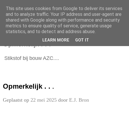
This site uses cookies from Google to deliver its services
and to analyze traffic. Your IP address and user-agent are
shared with Google along with performance and security
metrics to ensure quality of service, generate usage
statistics, and to detect and address abuse.
donderdag 22 mei 2025
LEARN MORE
GOT IT
Opmerkelijk . . .
Stikstof bij bouw AZC....
Opmerkelijk . .
.
Geplaatst op
22 mei 2025
door
E.J. Bron