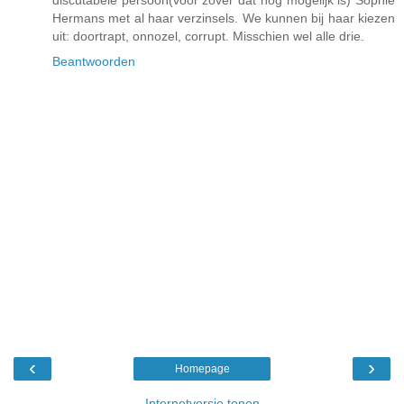
discutabele persoon(voor zover dat nog mogelijk is) Sophie
Hermans met al haar verzinsels. We kunnen bij haar kiezen
uit: doortrapt, onnozel, corrupt. Misschien wel alle drie.
Beantwoorden
‹
›
Homepage
Internetversie tonen