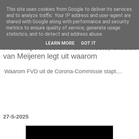
This site uses cookies from Google to deliver its services
and to analyze traffic. Your IP address and user-agent are
shared with Google along with performance and security
metrics to ensure quality of service, generate usage
statistics, and to detect and address abuse.
dinsdag 27 mei 2025
LEARN MORE
GOT IT
FVD stapt uit corona-commissie, Gideon
van Meijeren legt uit waarom
Waarom FVD uit de Corona-Commissie stapt....
27-5-2025