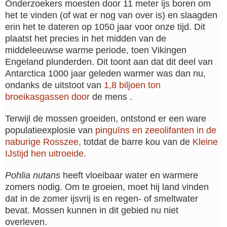
Onderzoekers moesten door 11 meter ijs boren om
het te vinden (of wat er nog van over is) en slaagden
erin het te dateren op 1050 jaar voor onze tijd. Dit
plaatst het precies in het midden van de
middeleeuwse warme periode, toen Vikingen
Engeland plunderden. Dit toont aan dat dit deel van
Antarctica 1000 jaar geleden warmer was dan nu,
ondanks de uitstoot van
1,8 biljoen ton
broeikasgassen door
de mens .
Terwijl de mossen groeiden, ontstond er een ware
populatieexplosie van
pinguïns en zeeolifanten in de
naburige Rosszee,
totdat de barre kou van de
Kleine
IJstijd hen uitroeide
.
Pohlia nutans
heeft vloeibaar water en warmere
zomers nodig. Om te groeien, moet hij land vinden
dat in de zomer ijsvrij is en regen- of smeltwater
bevat. Mossen kunnen in dit gebied nu niet
overleven.