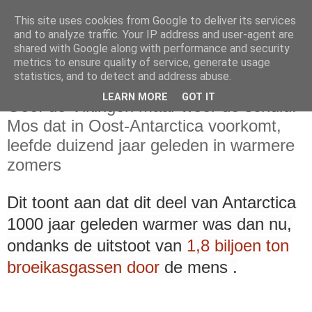
This site uses cookies from Google to deliver its services
and to analyze traffic. Your IP address and user-agent are
shared with Google along with performance and security
metrics to ensure quality of service, generate usage
statistics, and to detect and address abuse.
zondag 27 april 2025
LEARN MORE
GOT IT
Geef de Vikingen maar weer de schuld!
Mos dat in Oost-Antarctica voorkomt,
leefde duizend jaar geleden in warmere
zomers
Dit toont aan dat dit deel van Antarctica
1000 jaar geleden warmer was dan nu,
ondanks de uitstoot van
1,8 biljoen ton
broeikasgassen door
de mens .