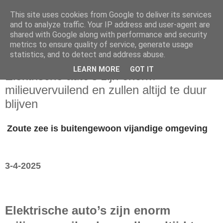
This site uses cookies from Google to deliver its services
and to analyze traffic. Your IP address and user-agent are
shared with Google along with performance and security
metrics to ensure quality of service, generate usage
statistics, and to detect and address abuse.
donderdag 3 april 2025
LEARN MORE
GOT IT
Elektrische auto’s zijn enorm
milieuvervuilend en zullen altijd te duur
blijven
Zoute zee is buitengewoon vijandige omgeving
3-4-2025
Elektrische auto’s zijn enorm