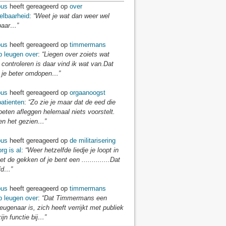
us
heeft gereageerd op
over
elbaarheid
:
“Weet je wat dan weer wel
baar…”
us
heeft gereageerd op
timmermans
p leugen over
:
“Liegen over zoiets wat
 controleren is daar vind ik wat van.Dat
je beter omdopen…”
us
heeft gereageerd op
orgaanoogst
atienten
:
“Zo zie je maar dat de eed die
eten afleggen helemaal niets voorstelt.
n het gezien…”
us
heeft gereageerd op
de militarisering
rg is al
:
“Weer hetzelfde liedje je loopt in
t de gekken of je bent een ..............Dat
fd…”
us
heeft gereageerd op
timmermans
p leugen over
:
“Dat Timmermans een
eugenaar is, zich heeft verrijkt met publiek
zijn functie bij…”