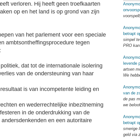
eft verloren. Hij heeft geen troefkaarten
Anonymo
onvoorsp
raken op en het land is op grond van zijn
voorspel
Anonymo
betrapt o
nroepen van het parlement voor een speciale
simpel te
een ambtsontheffingsprocedure tegen
PRO kan 
:
Anonymo
levende p
olitiek, dat tot de internationale isolering
artsen mo
verlies van de ondersteuning van haar
We hebbe
Anonymo
 resultaat is van incompetente leiding en
van de zo
de pas me
echten en wederrechtelijke inbezitneming
we beloo
festeren in de onderdrukking van de
Anonymo
n andersdenkenden en een autoritaire
betrapt o
smerige l
geld via 