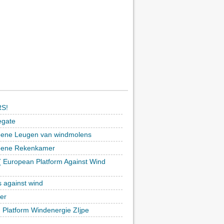
S!
egate
ene Leugen van windmolens
oene Rekenkamer
 European Platform Against Wind
)
s against wind
ker
h Platform Windenergie ZIjpe