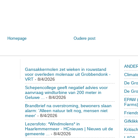
Homepage
Oudere post
ANDER
Gansakkermolen zet wieken in rouwstand
voor overleden molenaar uit Grobbendonk -
Climat
VRT
- 8/4/2026
De Gro
Schepencollege geeft negatief advies voor
De Gr
aanvraag windturbine van 200 meter in
Geluwe ...
- 8/4/2026
EPAW (
Farms
Brandbrief na overstroming, bewoners slaan
alarm: 'Alleen natuur telt nog, mensen niet
Friend
meer'
- 8/4/2026
Gifklik
Lezersfoto: *Windmolens* in
Haarlemmermeer - HCnieuws | Nieuws uit de
Kritisc
gemeente ...
- 8/4/2026
LADA