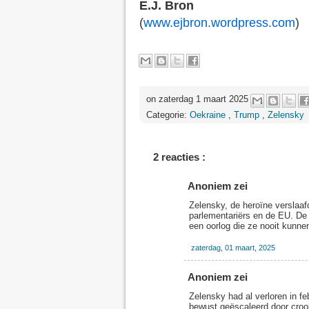
E.J. Bron
(
www.ejbron.wordpress.com
)
on zaterdag 1 maart 2025
Categorie:
Oekraine
,
Trump
,
Zelensky
2 reacties :
Anoniem zei
Zelensky, de heroïne verslaaf
parlementariërs en de EU. De 
een oorlog die ze nooit kunne
zaterdag, 01 maart, 2025
Anoniem zei
Zelensky had al verloren in f
bewust geëscaleerd door crook