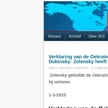
Nieuws
Archief
Over JAS
Verklaring van de Oekraï
Dubinsky: Zelensky heeft
Datum:
zaterdag 1 maart 2025
in
Categorie
Zelensky geloofde de Oekraïn
hij verloren.
1-3-2025