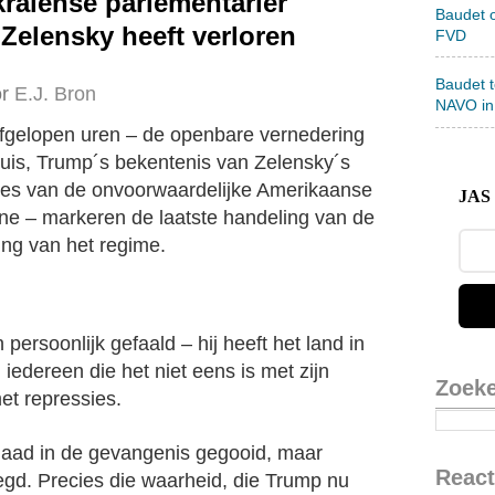
kraïense parlementariër
Baudet 
Zelensky heeft verloren
FVD
Baudet 
r
E.J. Bron
NAVO in
fgelopen uren – de openbare vernedering
Huis, Trump´s bekentenis van Zelensky´s
lies van de onvoorwaardelijke Amerikaanse
JAS 
ne – markeren de laatste handeling van de
ting van het regime.
persoonlijk gefaald – hij heeft het land in
iedereen die het niet eens is met zijn
Zoek
t repressies.
daad in de gevangenis gegooid, maar
React
gd. Precies die waarheid, die Trump nu