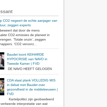
essant
op CO2 negeert de echte aanjager van
tuur, zeggen experts
eweert dat door de mens
akte CO2-emissies de planeet in
rengen. ‘Totale onzin’, zeggen
appers. ‘CO2 veroorz...
Baudet toont KEIHARDE
HYPOCRISIE van NAVO in
Tweede Kamer | FVD
DE NAVO HEEFT GELOGEN
CDA slaat plank VOLLEDIG MIS
in debat met Baudet over
gezondheid in de middeleeuwen |
FVD
Kartelpolitici zijn geobsedeerd
verkeerde interpretatie van wat