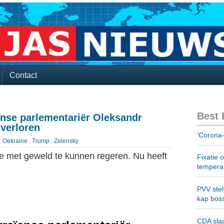
Contact
Best
ense parlementariër Oleksandr
 verloren
’Corona-
:
Oekraine
,
Trump
,
Zelensky
e met geweld te kunnen regeren. Nu heeft
Fixatie 
tempera
PVV stel
kap bos
CDA sla