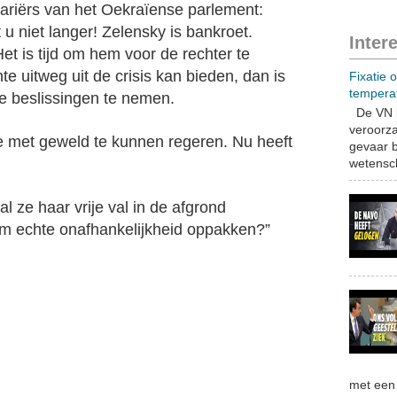
tariërs van het Oekraïense parlement:
t u niet langer! Zelensky is bankroet.
Inter
et is tijd om hem voor de rechter te
e uitweg uit de crisis kan bieden, dan is
Fixatie 
tempera
 beslissingen te nemen.
De VN b
veroorza
 met geweld te kunnen regeren. Nu heeft
gevaar b
wetensch
l ze haar vrije val in de afgrond
d om echte onafhankelijkheid oppakken?”
met een 