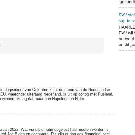
'gezondh
PVV stel
kap bos
HAARLEM
PVV wil
hoeveel 
en dit jaa
de dorpsidioot van Oekraïne krijgt de steun van de Nederlandse
EU, waaronder uiteraard Nederland, is uit op oorlog met Rusland,
n winnen. Vraag dat maar aan Napoleon en Hitler.
ebruari 2022. Wat via diplomatie opgelost had moeten worden is
ed Joe Biden en deepstate. Die zijn er dan ook financieel heel