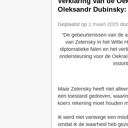
Verklaring van de Oe
Oleksandr Dubinsky: 
Geplaatst op
1 maart 2025
doo
“
De gebeurtenissen van de a
van Zelensky in het Witte 
diplomatieke falen en het ver
ondersteuning voor de Oekraï
instor
Maar Zelensky heeft niet alleen 
een toestand gedreven, waarin 
koers rekening moet houden me
Ik werd niet vanwege een mis
omdat ik de waarheid heb geze