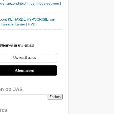
over gezondheid in de middeleeuwen |
toont KEIHARDE HYPOCRISIE van
 Tweede Kamer | FVD
Nieuws in uw email
Abonneren
en op JAS
ies