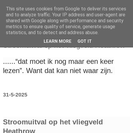
This site uses cookies from Google to deliver its services
and to analyze traffic. Your IP address and user-agent are
shared with Google along with performance and security
metrics to ensure quality of service, generate usage
statistics, and to detect and address abuse.
maandag 31 maart 2025
LEARN MORE
GOT IT
Stroomuitval op het vliegveld Heathrow
......“dat moet ik nog maar een keer
lezen”. Want dat kan niet waar zijn.
31-5-2025
Stroomuitval op het vliegveld
Heathrow