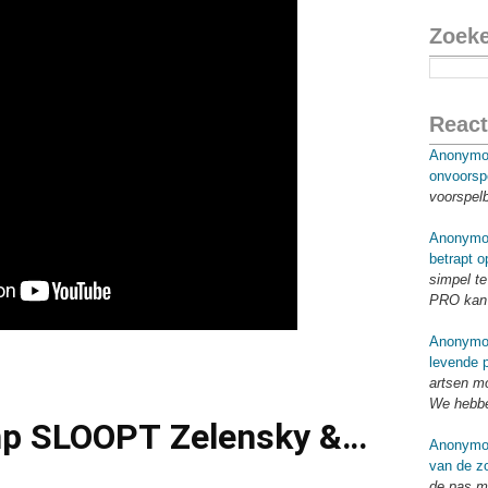
Zoek
React
Anonymo
onvoorsp
voorspel
Anonymo
betrapt o
simpel te
PRO kan 
Anonymo
levende p
artsen mo
We hebbe
mp SLOOPT Zelensky &
Anonymo
van de zo
uit het witte huis!
de pas me