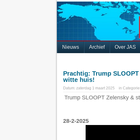
Nieuws
Archief
Over JAS
Prachtig: Trump SLOOPT Z
witte huis!
Datum:
zaterdag 1 maart 2025
in
Categorie
Trump SLOOPT Zelensky & stuu
28-2-2025