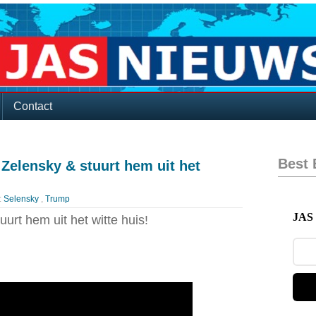
Contact
Best
elensky & stuurt hem uit het
:
Selensky
,
Trump
JAS 
rt hem uit het witte huis!