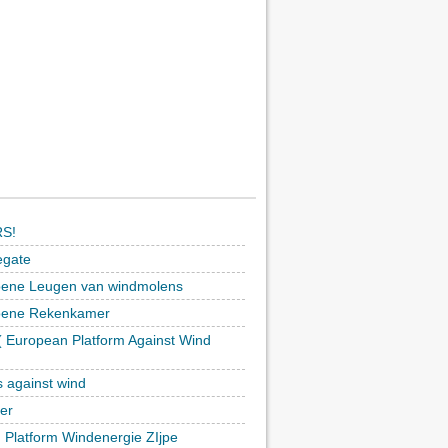
S!
egate
ene Leugen van windmolens
oene Rekenkamer
 European Platform Against Wind
)
s against wind
ker
h Platform Windenergie ZIjpe