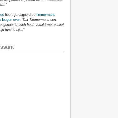
fd…”
us
heeft gereageerd op
timmermans
p leugen over
:
“Dat Timmermans een
eugenaar is, zich heeft verrijkt met publiek
zijn functie bij…”
essant