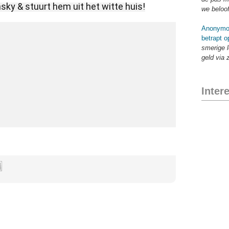
ky & stuurt hem uit het witte huis!
we beloo
Anonymo
betrapt o
smerige l
geld via 
Inter