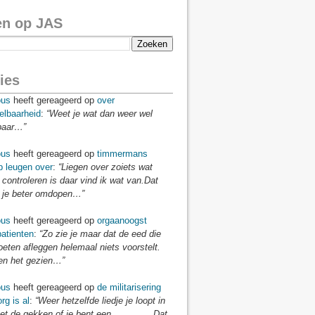
en op JAS
ies
us
heeft gereageerd op
over
elbaarheid
:
“Weet je wat dan weer wel
baar…”
us
heeft gereageerd op
timmermans
p leugen over
:
“Liegen over zoiets wat
 controleren is daar vind ik wat van.Dat
je beter omdopen…”
us
heeft gereageerd op
orgaanoogst
atienten
:
“Zo zie je maar dat de eed die
eten afleggen helemaal niets voorstelt.
n het gezien…”
us
heeft gereageerd op
de militarisering
rg is al
:
“Weer hetzelfde liedje je loopt in
t de gekken of je bent een ..............Dat