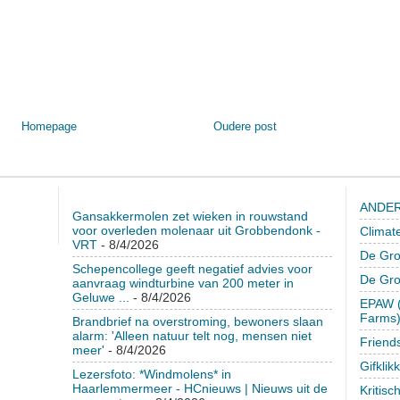
Homepage
Oudere post
ANDER
Gansakkermolen zet wieken in rouwstand
voor overleden molenaar uit Grobbendonk -
Climat
VRT
- 8/4/2026
De Gro
Schepencollege geeft negatief advies voor
De Gr
aanvraag windturbine van 200 meter in
Geluwe ...
- 8/4/2026
EPAW (
Farms
Brandbrief na overstroming, bewoners slaan
alarm: 'Alleen natuur telt nog, mensen niet
Friend
meer'
- 8/4/2026
Gifklik
Lezersfoto: *Windmolens* in
Haarlemmermeer - HCnieuws | Nieuws uit de
Kritisc