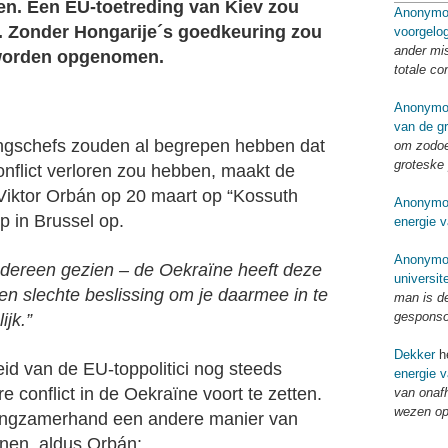
en. Een EU-toetreding van Kiev zou
Anonymo
. Zonder Hongarije´s goedkeuring zou
voorgelo
ander mi
 worden opgenomen.
totale co
Anonymo
van de g
ingschefs zouden al begrepen hebben dat
om zodoe
groteske 
flict verloren zou hebben, maakt de
Viktor Orbán op 20 maart op “Kossuth
Anonymo
p in Brussel op.
energie v
Anonymo
iedereen gezien – de Oekraïne heeft deze
universit
en slechte beslissing om je daarmee in te
man is d
gespons
jk.”
Dekker
he
d van de EU-toppolitici nog steeds
energie v
re conflict in de Oekraïne voort te zetten.
van onaf
wezen op
r langzamerhand een andere manier van
enen, aldus Orbán: