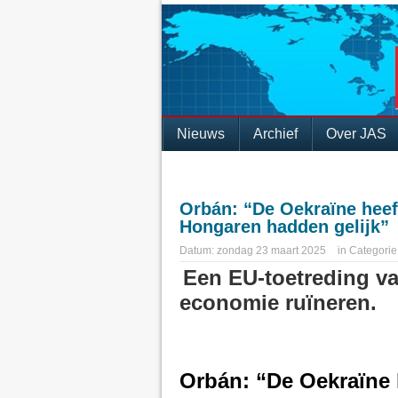
Nieuws
Archief
Over JAS
Orbán: “De Oekraïne heef
Hongaren hadden gelijk”
Datum:
zondag 23 maart 2025
in
Categorie
Een EU-toetreding v
economie ruïneren.
Orbán: “De Oekraïne 