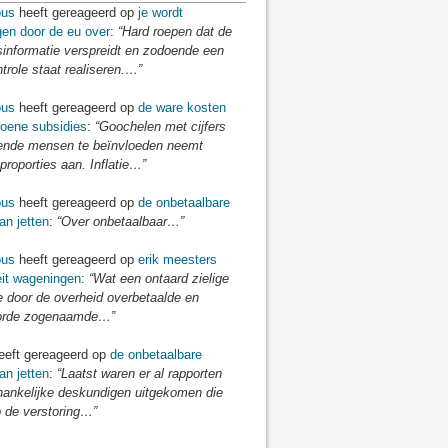
us
heeft gereageerd op
je wordt
gen door de eu over
:
“Hard roepen dat de
sinformatie verspreidt en zodoende een
ntrole staat realiseren.…”
us
heeft gereageerd op
de ware kosten
roene subsidies
:
“Goochelen met cijfers
nde mensen te beïnvloeden neemt
proporties aan. Inflatie…”
us
heeft gereageerd op
de onbetaalbare
an jetten
:
“Over onbetaalbaar…”
us
heeft gereageerd op
erik meesters
eit wageningen
:
“Wat een ontaard zielige
e door de overheid overbetaalde en
orde zogenaamde…”
eft gereageerd op
de onbetaalbare
an jetten
:
“Laatst waren er al rapporten
hankelijke deskundigen uitgekomen die
 de verstoring…”