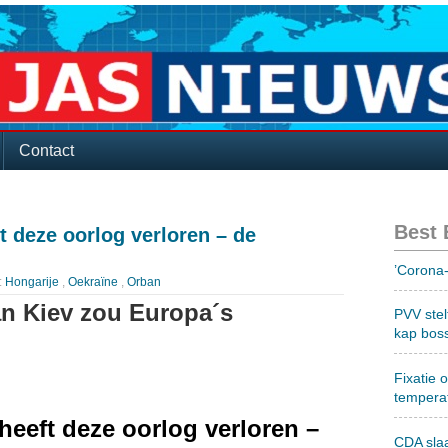
Contact
Best
t deze oorlog verloren – de
’Corona-
:
Hongarije
,
Oekraïne
,
Orban
an Kiev zou Europa´s
PVV stel
kap bos
Fixatie 
tempera
heeft deze oorlog verloren –
CDA sla