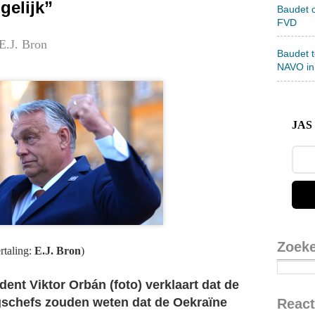
gelijk”
Baudet 
FVD
E.J. Bron
Baudet 
NAVO in
JAS 
Zoek
rtaling:
E.J. Bron
)
ent Viktor Orbán (foto) verklaart dat de
gschefs zouden weten dat de Oekraïne
React