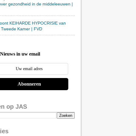
over gezondheid in de middeleeuwen |
toont KEIHARDE HYPOCRISIE van
 Tweede Kamer | FVD
Nieuws in uw email
Abonneren
en op JAS
ies