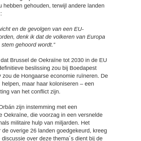
u hebben gehouden, terwijl andere landen
:
icht en de gevolgen van een EU-
worden, denk ik dat de volkeren van Europa
un stem gehoord wordt.”
dat Brussel de Oekraïne tot 2030 in de EU
finitieve beslissing zou bij Boedapest
ev zou de Hongaarse economie ruïneren. De
n helpen, maar haar koloniseren – een
ng van het conflict zijn.
 Orbán zijn instemming met een
e Oekraïne, die voorzag in een versnelde
als militaire hulp van miljarden. Het
 de overige 26 landen goedgekeurd, kreeg
e discussie over deze thema´s dient bij de