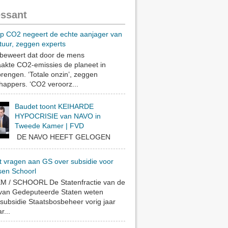
essant
op CO2 negeert de echte aanjager van
tuur, zeggen experts
eweert dat door de mens
akte CO2-emissies de planeet in
rengen. ‘Totale onzin’, zeggen
appers. ‘CO2 veroorz...
Baudet toont KEIHARDE
HYPOCRISIE van NAVO in
Tweede Kamer | FVD
DE NAVO HEEFT GELOGEN
t vragen aan GS over subsidie voor
sen Schoorl
 / SCHOORL De Statenfractie van de
 van Gedeputeerde Staten weten
subsidie Staatsbosbeheer vorig jaar
r...