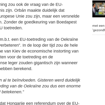
uning zou ook de vraag van de EU-
is zijn. Orbán maakte duidelijk dat
uropese Unie zou zijn, maar een versnelde
zen. Zonder de goedkeuring van Boedapest
met een 
U toetreden.
'gezondh
 m.b.t. een EU-toetreding van de Oekraïne
verbeteren”. In de loop der tijd zou de hele
e van Kiev de economische instorting van
en voor de toetreding en de
nse leger zouden gigantisch zijn wanneer
hebben berekend.
 al te beïnvloeden. Gisteren werd duidelijk
treding van de Oekraïne zou dus een enorme
U betekenen.”
n dat Hongarije een referendum over de EU-