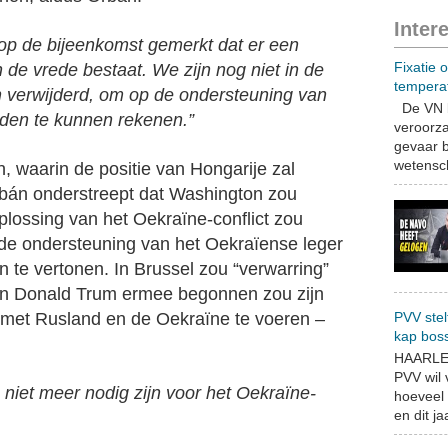
Inter
 op de bijeenkomst gemerkt dat er een
Fixatie 
de vrede bestaat. We zijn nog niet in de
tempera
n verwijderd, om op de ondersteuning van
De VN b
den te kunnen rekenen.”
veroorza
gevaar b
wetensch
 waarin de positie van Hongarije zal
rbán onderstreept dat Washington zou
lossing van het Oekraïne-conflict zou
r de ondersteuning van het Oekraïense leger
 te vertonen. In Brussel zou “verwarring”
an Donald Trum ermee begonnen zou zijn
PVV stel
met Rusland en de Oekraïne te voeren –
kap bos
HAARLEM
PVV wil
 niet meer nodig zijn voor het Oekraïne-
hoeveel 
en dit jaa