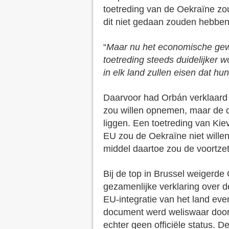
toetreding van de Oekraïne zo
dit niet gedaan zouden hebben
“
Maar nu het economische gew
toetreding steeds duidelijker 
in elk land zullen eisen dat h
Daarvoor had Orbán verklaard 
zou willen opnemen, maar de de
liggen. Een toetreding van Ki
EU zou de Oekraïne niet wille
middel daartoe zou de voortzetti
Bij de top in Brussel weigerde
gezamenlijke verklaring over d
EU-integratie van het land even
document werd weliswaar door
echter geen officiële status. D