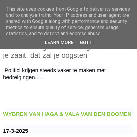
This site uses cookies from Google to deliver its services
and to analyze traffic. Your IP address and user-agent are
shared with Google along with performance and security
metrics to ensure quality of service, generate usage
statistics, and to detect and address abuse.
maandag 17 maart 2025
LEARN MORE
GOT IT
Huilende Hugo is niet zielig – want wat
je zaait, dat zal je oogsten
Politici krijgen steeds vaker te maken met
bedreigingen......
WYBREN VAN HAGA & VALA VAN DEN BOOMEN
17-3-2025