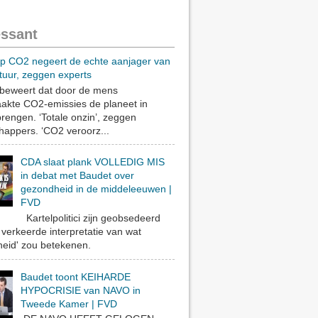
essant
op CO2 negeert de echte aanjager van
tuur, zeggen experts
eweert dat door de mens
akte CO2-emissies de planeet in
rengen. ‘Totale onzin’, zeggen
appers. ‘CO2 veroorz...
CDA slaat plank VOLLEDIG MIS
in debat met Baudet over
gezondheid in de middeleeuwen |
FVD
Kartelpolitici zijn geobsedeerd
verkeerde interpretatie van wat
eid' zou betekenen.
Baudet toont KEIHARDE
HYPOCRISIE van NAVO in
Tweede Kamer | FVD