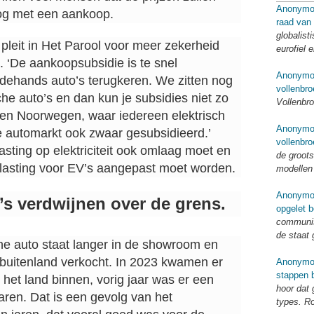
Anonymo
og met een aankoop.
raad van
globalist
 pleit in Het Parool voor meer zekerheid
eurofiel 
. ‘De aankoopsubsidie is te snel
Anonymo
edehands auto’s terugkeren. We zitten nog
vollenbro
che auto’s en dan kun je subsidies niet zo
Vollenbro
en Noorwegen, waar iedereen elektrisch
Anonymo
e automarkt ook zwaar gesubsidieerd.’
vollenbro
asting op elektriciteit ook omlaag moet en
de groots
elasting voor EV’s aangepast moet worden.
modellen
Anonymo
s verdwijnen over de grens.
opgelet b
communis
de staat 
e auto staat langer in de showroom en
t buitenland verkocht. In 2023 kwamen er
Anonymo
stappen b
 het land binnen, vorig jaar was er een
hoor dat
ren. Dat is een gevolg van het
types. R