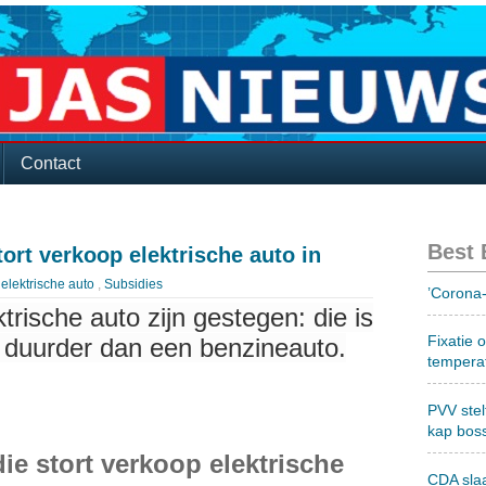
Contact
Best
ort verkoop elektrische auto in
:
elektrische auto
,
Subsidies
’Corona-
rische auto zijn gestegen: die is
Fixatie 
s duurder dan een benzineauto.
tempera
PVV stel
kap bos
ie stort verkoop elektrische
CDA sla