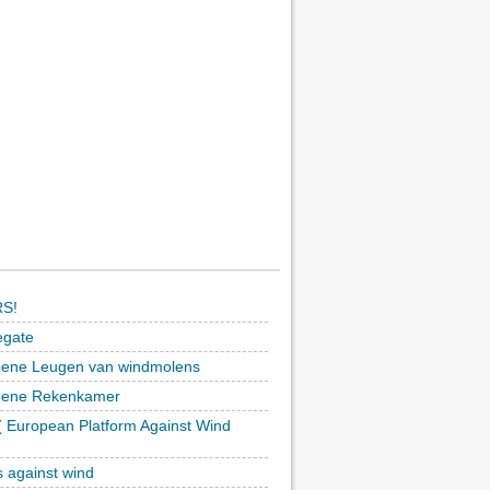
S!
egate
ene Leugen van windmolens
oene Rekenkamer
 European Platform Against Wind
)
s against wind