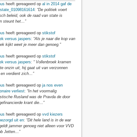
us
heeft gereageerd op
al in 2014 gaf de
 state_01098161614
:
“De politiek voert
isch beleid, ook de raad van state is
en steunt het…”
us
heeft gereageerd op
stikstof
ek versus jaspers
:
“Als je naar die kop van
ek kijkt weet je meer dan genoeg.”
us
heeft gereageerd op
stikstof
ek versus jaspers
:
“ Vollenbroek kramen
te onzin uit, hij gaat uit van verzonnen
 en verdient zich…”
us
heeft gereageerd op
ja nos even
onaire verliest
:
“In het voormalig
tische Rusland was de Pravda de door
gefinancierde krant die…”
us
heeft gereageerd op
vvd kiezers
ezorgd uit en
:
“Dit hele land is in de war
 geldt jammer genoeg niet alleen voor VVD
ob Jetten…”