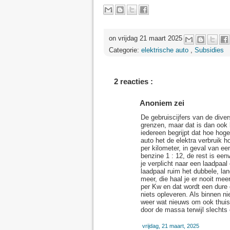
on vrijdag 21 maart 2025
Categorie:
elektrische auto
,
Subsidies
2 reacties :
Anoniem zei
De gebruiscijfers van de dive
grenzen, maar dat is dan ook
iedereen begrijpt dat hoe hoge
auto het de elektra verbruik h
per kilometer, in geval van e
benzine 1 : 12, de rest is een
je verplicht naar een laadpaal 
laadpaal ruim het dubbele, la
meer, die haal je er nooit me
per Kw en dat wordt een dure
niets opleveren. Als binnen ni
weer wat nieuws om ook thuisa
door de massa terwijl slechts
vrijdag, 21 maart, 2025