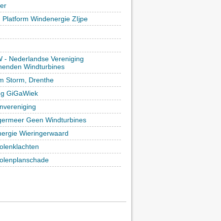
ker
h Platform Windenergie ZIjpe
- Nederlandse Vereniging
enden Windturbines
rm Storm, Drenthe
ing GiGaWiek
vereniging
germeer Geen Windturbines
ergie Wieringerwaard
lenklachten
lenplanschade