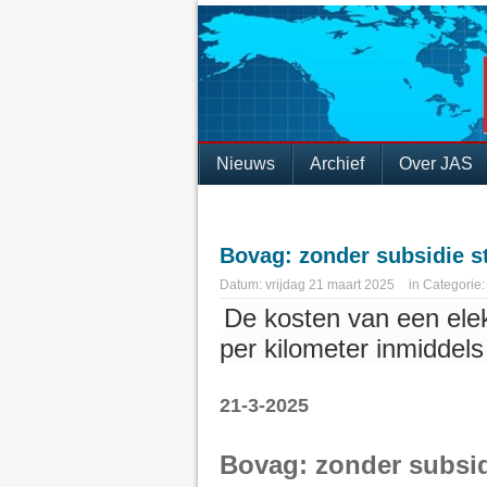
Nieuws
Archief
Over JAS
Bovag: zonder subsidie st
Datum:
vrijdag 21 maart 2025
in
Categorie
De kosten van een elekt
per kilometer inmiddel
21-3-2025
Bovag: zonder subsid