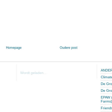
Homepage
Oudere post
ANDER
Wordt geladen...
Climat
De Gro
De Gr
EPAW (
Farms
Friend