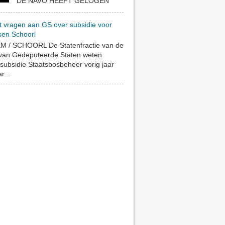
DE NAVO HEEFT GELOGEN
t vragen aan GS over subsidie voor
sen Schoorl
 / SCHOORL De Statenfractie van de
 van Gedeputeerde Staten weten
subsidie Staatsbosbeheer vorig jaar
r...