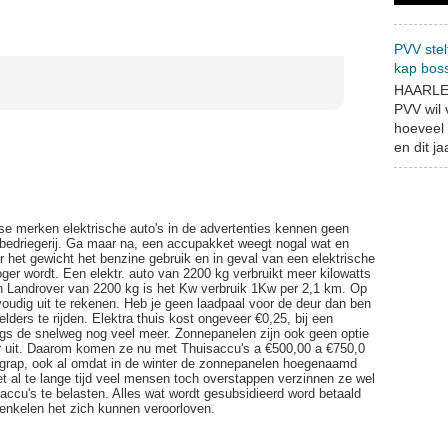
PVV stel
kap bos
HAARLEM
PVV wil
hoeveel 
en dit jaa
rse merken elektrische auto's in de advertenties kennen geen
 bedriegerij. Ga maar na, een accupakket weegt nogal wat en
r het gewicht het benzine gebruik en in geval van een elektrische
oger wordt. Een elektr. auto van 2200 kg verbruikt meer kilowatts
en Landrover van 2200 kg is het Kw verbruik 1Kw per 2,1 km. Op
voudig uit te rekenen. Heb je geen laadpaal voor de deur dan ben
elders te rijden. Elektra thuis kost ongeveer €0,25, bij een
ngs de snelweg nog veel meer. Zonnepanelen zijn ook geen optie
er uit. Daarom komen ze nu met Thuisaccu's a €500,00 a €750,0
 grap, ook al omdat in de winter de zonnepanelen hoegenaamd
et al te lange tijd veel mensen toch overstappen verzinnen ze wel
ccu's te belasten. Alles wat wordt gesubsidieerd word betaald
 enkelen het zich kunnen veroorloven.