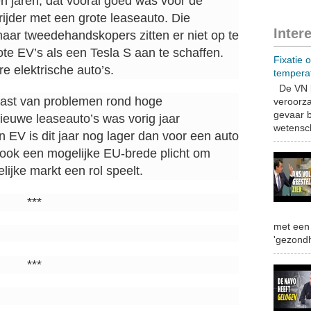
n jaren, dat vooral goed was voor de
ijder met een grote leaseauto. Die
Inter
maar tweedehandskopers zitten er niet op te
te EV’s als een Tesla S aan te schaffen.
Fixatie 
re elektrische auto’s.
tempera
De VN b
 last van problemen rond hoge
veroorza
gevaar b
euwe leaseauto’s was vorig jaar
wetensch
en EV is dit jaar nog lager dan voor een auto
 ook een mogelijke EU-brede plicht om
elijke markt een rol speelt.
***
met een 
'gezondh
***