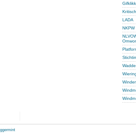
Gifklik
Kritisc
LADA
NKPW
NLVOW 
Omwon
Platfo
Sticht
Wadden
Wierin
Winden
Windmo
Windmo
ggermint