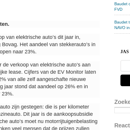
Baudet 
FVD
Baudet 
ten.
NAVO in
p van elektrische auto’s dit jaar in,
Bovag. Het aandeel van stekkerauto’s in
elopen naar 23%.
JAS 
 de verkoop van elektrische auto’s aan
lijke lease. Cijfers van de EV Monitor laten
32% van alle zelf aangeschafte nieuwe
rig jaar stond dat aandeel op 26% en in
r 23%.
Zoek
uto zijn gestegen: die is per kilometer
zineauto. Dit jaar is de aankoopsubsidie
sche auto’s moet nu motorrijtuigenbelasting
React
ken veel mensen dat de prijzen zullen