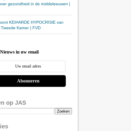
over gezondheid in de middeleeuwen |
toont KEIHARDE HYPOCRISIE van
 Tweede Kamer | FVD
Nieuws in uw email
Abonneren
en op JAS
ies