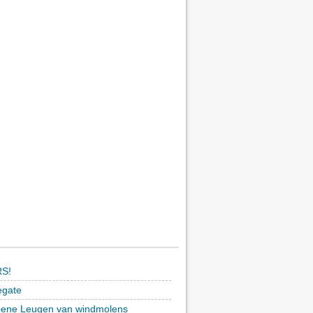
S!
egate
ene Leugen van windmolens