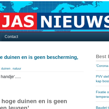
Contact
Best
ge duinen en is geen bescherming,
’Corona-
:
duinen
,
natuur
handje’.....
PVV stel
kap bos
Fixatie 
tempera
n hoge duinen en is geen
een leugen’
Baudet 