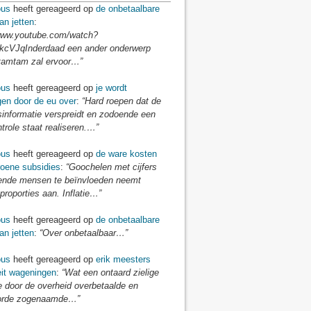
us
heeft gereageerd op
de onbetaalbare
an jetten
:
/www.youtube.com/watch?
cVJqInderdaad een ander onderwerp
tamtam zal ervoor…”
us
heeft gereageerd op
je wordt
gen door de eu over
:
“Hard roepen dat de
sinformatie verspreidt en zodoende een
ntrole staat realiseren.…”
us
heeft gereageerd op
de ware kosten
roene subsidies
:
“Goochelen met cijfers
nde mensen te beïnvloeden neemt
proporties aan. Inflatie…”
us
heeft gereageerd op
de onbetaalbare
an jetten
:
“Over onbetaalbaar…”
us
heeft gereageerd op
erik meesters
eit wageningen
:
“Wat een ontaard zielige
e door de overheid overbetaalde en
orde zogenaamde…”