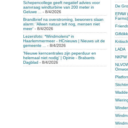
Schepencollege geeft negatief advies voor
De Gr
aanvraag windturbine van 200 meter in
Geluwe ...
- 8/4/2026
EPAW (
Farms
Brandbrief na overstroming, bewoners slaan
alarm: 'Alleen natuur telt nog, mensen niet
Friend
meer'
- 8/4/2026
Gifklik
Lezersfoto: *Windmolens* in
Haarlemmermeer - HCnieuws | Nieuws uit de
Kritisc
gemeente ...
- 8/4/2026
LADA
'Nieuwe kerncentrales zijn peperduur en
NKPW
helemaal niet nodig' | Opinie - Brabants
Dagblad
- 8/4/2026
NLVOW 
Omwon
Platfo
Sticht
Wadden
Wierin
Winden
Windmo
Windmo