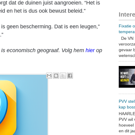
rgt dat de duinen juist aangroeien. “Het is
id en het is dus ook bewust beleid.”
Inter
Fixatie 
 is geen bescherming. Dat is een leugen,”
tempera
.”
De VN b
veroorza
gevaar b
r is economisch geograaf. Volg hem
hier
op
wetensch
PVV stel
kap bos
HAARLEM
PVV wil
hoeveel 
en dit jaa