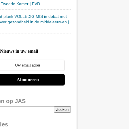
 Tweede Kamer | FVD
at plank VOLLEDIG MIS in debat met
over gezondheid in de middeleeuwen |
Nieuws in uw email
Abonneren
en op JAS
ies