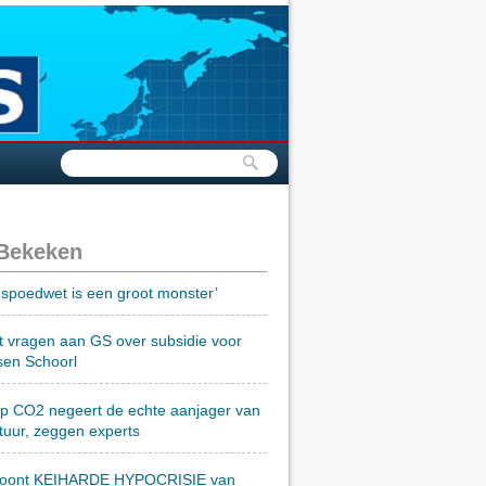
 Bekeken
spoedwet is een groot monster’
t vragen aan GS over subsidie voor
sen Schoorl
op CO2 negeert de echte aanjager van
tuur, zeggen experts
toont KEIHARDE HYPOCRISIE van