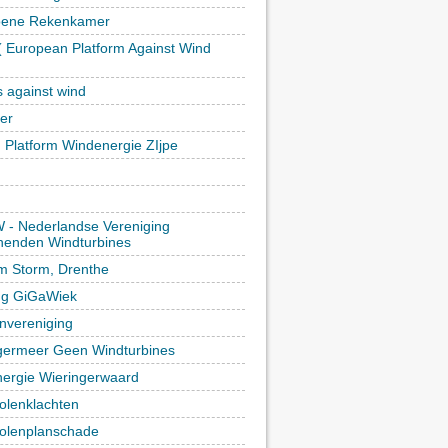
oene Rekenkamer
 European Platform Against Wind
)
s against wind
ker
h Platform Windenergie ZIjpe
- Nederlandse Vereniging
enden Windturbines
rm Storm, Drenthe
ing GiGaWiek
vereniging
germeer Geen Windturbines
ergie Wieringerwaard
lenklachten
lenplanschade