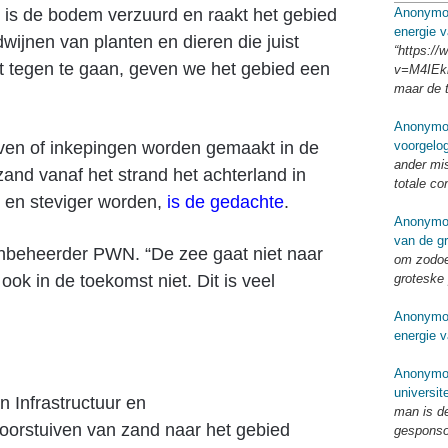
d is de bodem verzuurd en raakt het gebied
Anonymo
energie v
rdwijnen van planten en dieren die juist
“https:/
it tegen te gaan, geven we het gebied een
v=M4IEkk
maar de 
Anonymo
rven of inkepingen worden gemaakt in de
voorgelo
ander mi
and vanaf het strand het achterland in
totale co
 en steviger worden,
is de gedachte
.
Anonymo
van de g
inbeheerder PWN. “De zee gaat niet naar
om zodoe
ok in de toekomst niet. Dit is veel
groteske 
Anonymo
energie v
Anonymo
universit
 Infrastructuur en
man is d
oorstuiven van zand naar het gebied
gespons