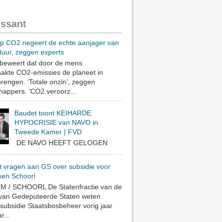
essant
op CO2 negeert de echte aanjager van
tuur, zeggen experts
eweert dat door de mens
akte CO2-emissies de planeet in
rengen. ‘Totale onzin’, zeggen
appers. ‘CO2 veroorz...
Baudet toont KEIHARDE
HYPOCRISIE van NAVO in
Tweede Kamer | FVD
DE NAVO HEEFT GELOGEN
t vragen aan GS over subsidie voor
sen Schoorl
 / SCHOORL De Statenfractie van de
 van Gedeputeerde Staten weten
subsidie Staatsbosbeheer vorig jaar
r...