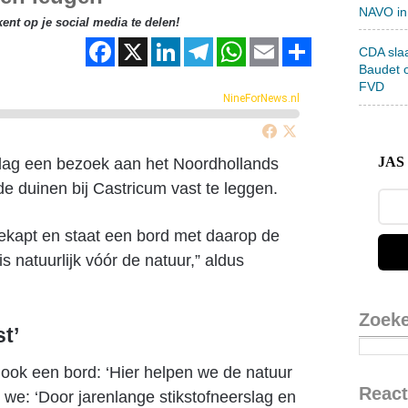
NAVO in
kent op je social media te delen!
F
X
Li
T
W
E
D
CDA sla
Baudet 
a
n
el
h
m
el
FVD
NineForNews.nl
c
k
e
at
ail
e
e
e
gr
s
n
b
dI
a
A
JAS 
sdag een bezoek aan het Noordhollands
e duinen bij Castricum vast te leggen.
o
n
m
p
o
p
ekapt en staat een bord met daarop de
k
s natuurlijk vóór de natuur,” aldus
Zoek
t’
t ook een bord: ‘Hier helpen we de natuur
React
 we: ‘Door jarenlange stikstofneerslag en