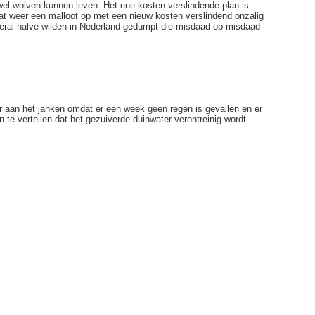
wel wolven kunnen leven. Het ene kosten verslindende plan is
taat weer een malloot op met een nieuw kosten verslindend onzalig
veral halve wilden in Nederland gedumpt die misdaad op misdaad
aan het janken omdat er een week geen regen is gevallen en er
n te vertellen dat het gezuiverde duinwater verontreinig wordt