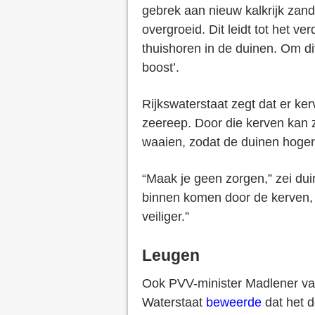
gebrek aan nieuw kalkrijk zan
overgroeid. Dit leidt tot het ve
thuishoren in de duinen. Om d
boost’.
Rijkswaterstaat zegt dat er ke
zeereep. Door die kerven kan z
waaien, zodat de duinen hoger
“Maak je geen zorgen,” zei du
binnen komen door de kerven, o
veiliger.”
Leugen
Ook PVV-minister Madlener van
Waterstaat
beweerde
dat het d