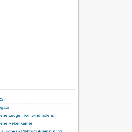
S!
egate
ene Leugen van windmolens
oene Rekenkamer
 European Platform Against Wind