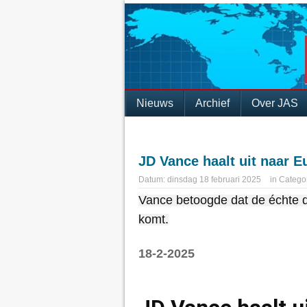
Nieuws
Archief
Over JAS
JD Vance haalt uit naar E
Datum:
dinsdag 18 februari 2025
in
Catego
Vance betoogde dat de échte d
komt.
18-2-2025