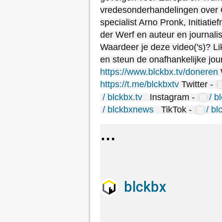
vredesonderhandelingen over
specialist Arno Pronk, Initiati
der Werf en auteur en journali
Waardeer je deze video('s)? L
en steun de onafhankelijke jou
https://www.blckbx.tv/doneren
https://t.me/blckbxtv
Twitter -
/ blckbx.tv
Instagram -
/ b
/ blckbxnews
TikTok -
/ bl
blckbx