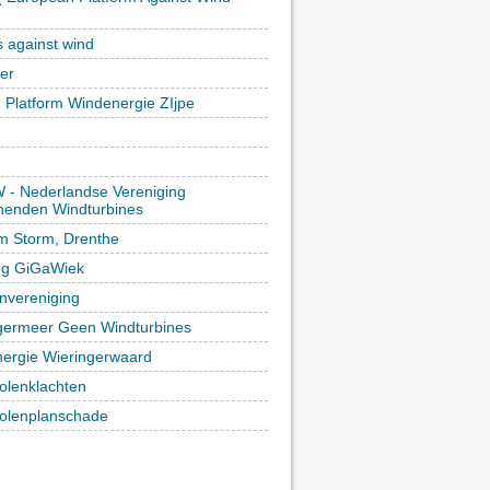
)
s against wind
ker
h Platform Windenergie ZIjpe
- Nederlandse Vereniging
enden Windturbines
rm Storm, Drenthe
ing GiGaWiek
vereniging
germeer Geen Windturbines
ergie Wieringerwaard
lenklachten
lenplanschade