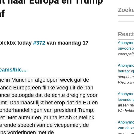
it naar Europa en Trump
Zoek
af
React
 blckbx today
#372
van maandag 17
Anonymo
onvoorsp
voorspel
Anonymo
eams/blc...
betrapt o
simpel te
ntie in München afgelopen week gaf de
PRO kan 
nce Europa een flinke veeg uit de pan
Anonymo
ance betoogde dat de échte dreiging voor
levende p
mt. Daarnaast lijkt het erop dat de EU en
artsen mo
sonderhandelingen van president Trump,
We hebbe
t. Met auteur en journalist Ab Gietelink
Anonymo
barende speech van de vicepemier, de
van de zo
ps vorderingen met de
de pas me