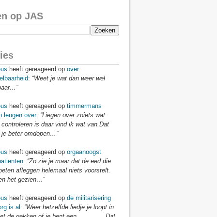
en op JAS
ies
us
heeft gereageerd op
over
elbaarheid
:
“Weet je wat dan weer wel
baar…”
us
heeft gereageerd op
timmermans
p leugen over
:
“Liegen over zoiets wat
 controleren is daar vind ik wat van.Dat
je beter omdopen…”
us
heeft gereageerd op
orgaanoogst
atienten
:
“Zo zie je maar dat de eed die
eten afleggen helemaal niets voorstelt.
n het gezien…”
us
heeft gereageerd op
de militarisering
rg is al
:
“Weer hetzelfde liedje je loopt in
t de gekken of je bent een ..............Dat