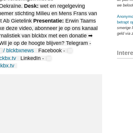
 Oekraïne.
Desk:
wet en regelgeving
we beloo
efnemer stichting Milieu en Mens Frans van
Anonymo
st Ab Gietelink
Presentatie:
Erwin Taams
betrapt o
ike deze video, abonneer je op ons kanaal
smerige l
geld via 
rnalistiek van blckbx met een donatie ➡
Wil je op de hoogte blijven? Telegram -
/ blckbxnews
Facebook -
Inter
lckbx.tv
LinkedIn -
ckbx.tv