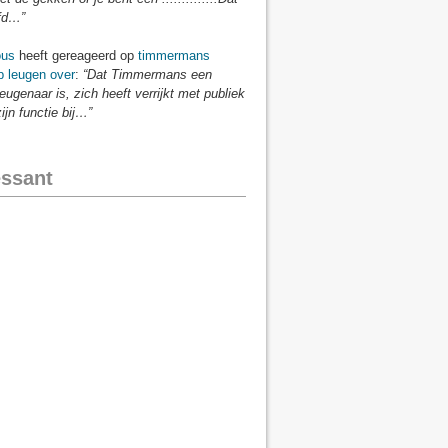
fd…”
us
heeft gereageerd op
timmermans
p leugen over
:
“Dat Timmermans een
eugenaar is, zich heeft verrijkt met publiek
zijn functie bij…”
essant