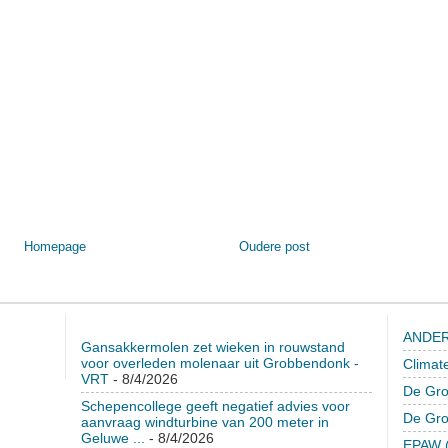
Homepage
Oudere post
ANDER
Gansakkermolen zet wieken in rouwstand
voor overleden molenaar uit Grobbendonk -
Climat
VRT
- 8/4/2026
De Gro
Schepencollege geeft negatief advies voor
De Gr
aanvraag windturbine van 200 meter in
Geluwe ...
- 8/4/2026
EPAW (