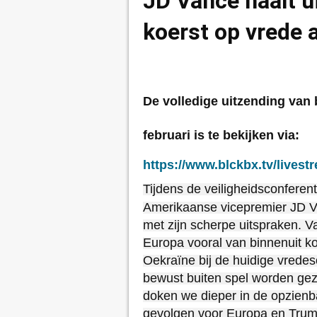
JD Vance haalt u
koerst op vrede 
De volledige uitzending van
februari is te bekijken via:
https://www.blckbx.tv/livestr
Tijdens de veiligheidsconfere
Amerikaanse vicepremier JD Va
met zijn scherpe uitspraken. V
Europa vooral van binnenuit ko
Oekraïne bij de huidige vrede
bewust buiten spel worden geze
doken we dieper in de opzien
gevolgen voor Europa en Trum