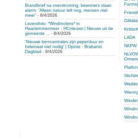
Farms
Brandbrief na overstroming, bewoners slaan
alarm: 'Alleen natuur telt nog, mensen niet
Friend
meer'
- 8/4/2026
Gifklik
Lezersfoto: *Windmolens* in
Haarlemmermeer - HCnieuws | Nieuws uit de
Kritisc
gemeente ...
- 8/4/2026
LADA
'Nieuwe kerncentrales zijn peperduur en
NKPW
helemaal niet nodig' | Opinie - Brabants
Dagblad
- 8/4/2026
NLVOW 
Omwon
Platfo
Sticht
Wadden
Wierin
Winden
Windmo
Windmo